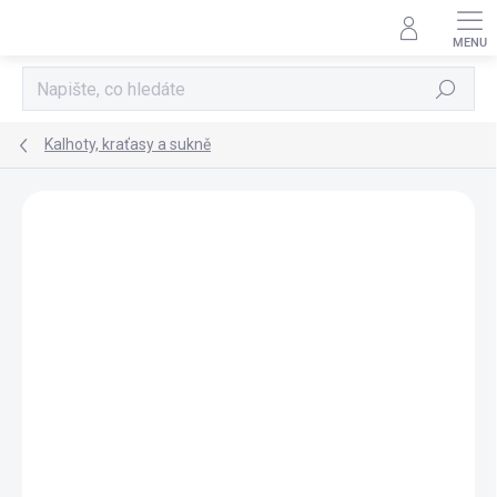
Přejít
na
obsah
Hledat
Kalhoty, kraťasy a sukně
Neohodnoceno
Podrobnosti hodnocení