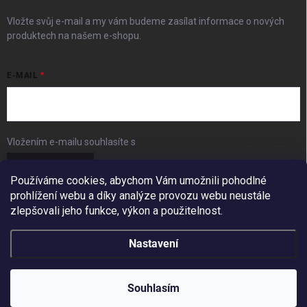
Vložte svůj e-mail a my vám budeme zasílat informace o nových
produktech na našem e-shopu.
E-MAIL
Vložením e-mailu souhlasíte s
podmínkami ochrany osobních údajů
Přihlásit se
Používáme cookies, abychom Vám umožnili pohodlné
prohlížení webu a díky analýze provozu webu neustále
FACEBOOK
zlepšovali jeho funkce, výkon a použitelnost.
Nastavení
Copyright 2026
BudešIN
. Všechna práva vyhrazena.
Redesign by
Filipesmedia 🧡
Souhlasím
Vytvořil Shoptet