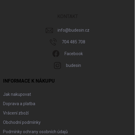
a
t
í
KONTAKT
info
@
budesin.cz
704 485 708
Facebook
budesin
INFORMACE K NÁKUPU
Jak nakupovat
Doprava a platba
Vrácení zboží
Obchodní podmínky
Podmínky ochrany osobních údajů