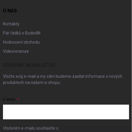
O NÁS
Kontakty
Pár řádků o BudešIN
Hodnocení obchodu
Videorecenze
ODEBÍRAT NEWSLETTER
Vložte svůj e-mail a my vám budeme zasílat informace o nových
produktech na našem e-shopu.
E-MAIL
Vložením e-mailu souhlasíte s
podmínkami ochrany osobních údajů