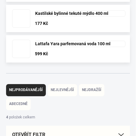
Kastilské bylinné tekuté mýdlo 400 ml
177 Kč
Lattafa Yara parfemovaná voda 100 ml
599 Kč
Ř
a
NEJPRODÁVANĚJŠÍ
NEJLEVNĚJŠÍ
NEJDRAŽŠÍ
z
e
ABECEDNĚ
n
í
4
položek celkem
p
r
OTEVŘÍT FILTR
o