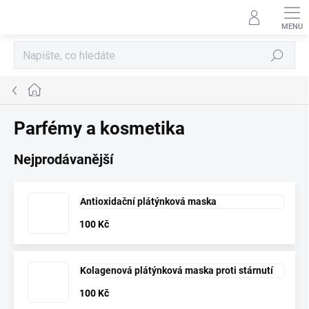
Přejít
na
obsah
Hledat
Domů
Parfémy a kosmetika
Nejprodávanější
Antioxidační plátýnková maska
100 Kč
Kolagenová plátýnková maska proti stárnutí
100 Kč