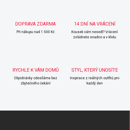
á
d
a
c
DOPRAVA ZDARMA
14 DNÍ NA VRÁCENÍ
í
Při nákupu nad 1 500 Kč
p
Kousek vám nesedl? Vrácení
zvládnete snadno a v klidu
r
v
k
y
v
ý
RYCHLE K VÁM DOMŮ
STYL, KTERÝ UNOSÍTE
p
i
Objednávky odesíláme bez
Inspirace z reálných outfitů pro
s
zbytečného čekání
každý den
u
Z
á
p