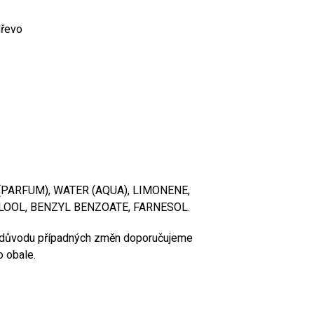
dřevo
(PARFUM), WATER (AQUA), LIMONENE,
LOOL, BENZYL BENZOATE, FARNESOL.
Z důvodu případných změn doporučujeme
o obale.