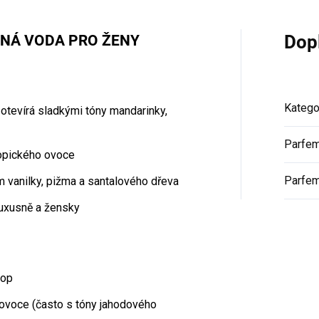
ANÁ VODA PRO ŽENY
Dop
Katego
 otevírá sladkými tóny mandarinky,
Parfe
ropického ovoce
Parfe
 vanilky, pižma a santalového dřeva
luxusně a žensky
rop
 ovoce (často s tóny jahodového