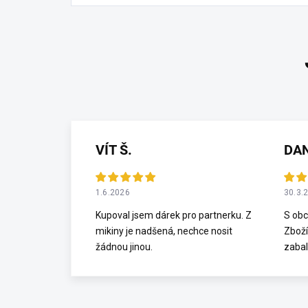
VÍT Š.
DA
1.6.2026
30.3.
Kupoval jsem dárek pro partnerku. Z
S obc
mikiny je nadšená, nechce nosit
Zboží
žádnou jinou.
zabal