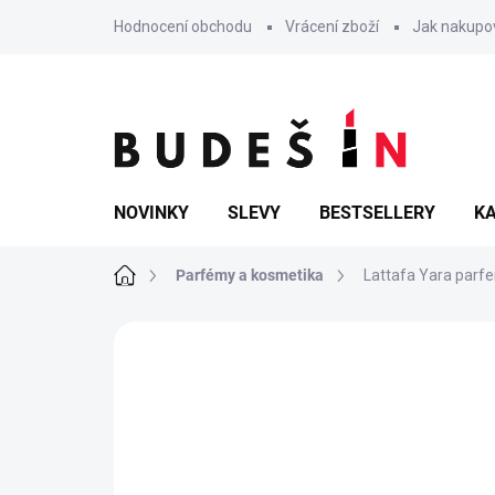
Přejít
Hodnocení obchodu
Vrácení zboží
Jak nakupo
na
obsah
NOVINKY
SLEVY
BESTSELLERY
KA
Domů
Parfémy a kosmetika
Lattafa Yara parf
Neohodnoceno
Podrobnosti hodn
TIP