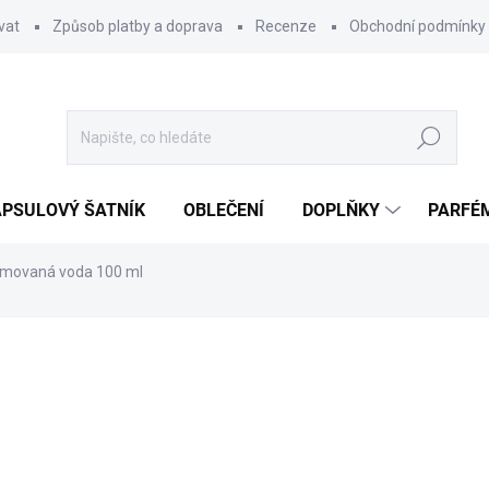
vat
Způsob platby a doprava
Recenze
Obchodní podmínky
Hledat
PSULOVÝ ŠATNÍK
OBLEČENÍ
DOPLŇKY
PARFÉ
emovaná voda 100 ml
ocení
599 Kč
Měrná
MOMENTÁLNĚ NEDOSTUP