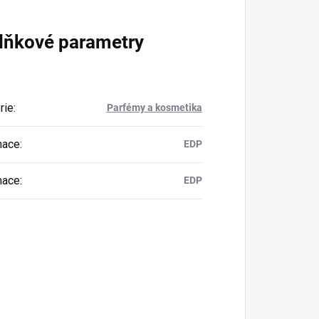
lňkové parametry
rie
:
Parfémy a kosmetika
mace
:
EDP
mace
:
EDP