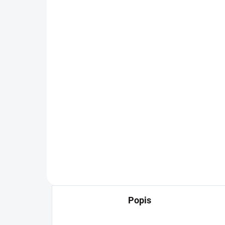
Antioxidační plátýnková
maska
100 Kč
82,64 Kč bez DPH
Do košíku
Objev kouzlo korejských masek.
Popis