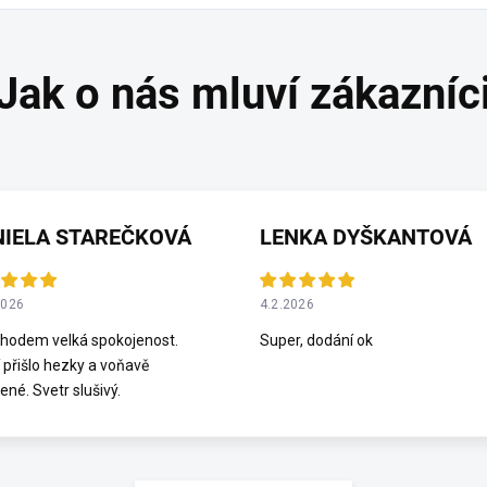
NIELA STAREČKOVÁ
LENKA DYŠKANTOVÁ
2026
4.2.2026
hodem velká spokojenost.
Super, dodání ok
 přišlo hezky a voňavě
ené. Svetr slušivý.