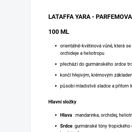
LATAFFA YARA - PARFEMOV
100 ML
orientálně-květinová vůně, která se
orchideje a heliotropu
přechází do gurmánského srdce t
končí hřejivým, krémovým základem
působí mladistvě sladce a přitom 
Hlavní složky
Hlava
: mandarinka, orchidej, heliot
Srdce
: gurmánské tóny tropického