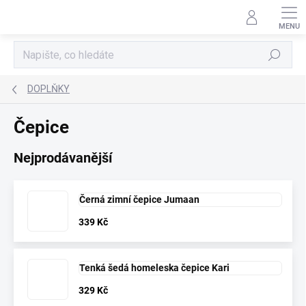
Přejít
na
obsah
Hledat
DOPLŇKY
Čepice
Nejprodávanější
Černá zimní čepice Jumaan
339 Kč
Tenká šedá homeleska čepice Kari
329 Kč