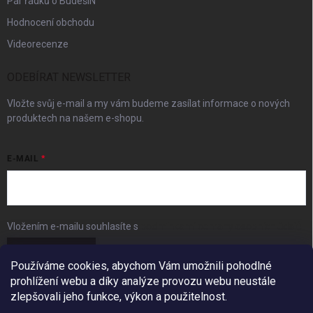
Pár řádků o BudešIN
Hodnocení obchodu
Videorecenze
ODEBÍRAT NEWSLETTER
Vložte svůj e-mail a my vám budeme zasílat informace o nových
produktech na našem e-shopu.
E-MAIL
Vložením e-mailu souhlasíte s
podmínkami ochrany osobních údajů
Přihlásit se
Používáme cookies, abychom Vám umožnili pohodlné
prohlížení webu a díky analýze provozu webu neustále
FACEBOOK
zlepšovali jeho funkce, výkon a použitelnost.