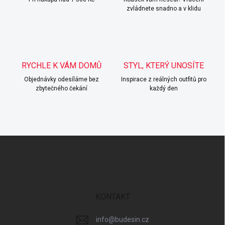
k
zvládnete snadno a v klidu
y
v
ý
p
i
s
RYCHLE K VÁM DOMŮ
STYL, KTERÝ UNOSÍTE
u
Objednávky odesíláme bez
Inspirace z reálných outfitů pro
zbytečného čekání
každý den
Z
á
p
a
t
í
KONTAKT
info
@
budesin.cz