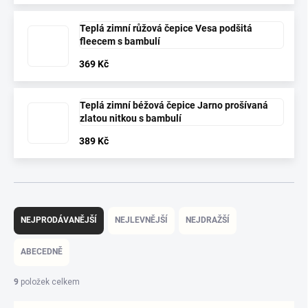
Teplá zimní růžová čepice Vesa podšitá
fleecem s bambulí
369 Kč
Teplá zimní béžová čepice Jarno prošívaná
zlatou nitkou s bambulí
389 Kč
Ř
a
NEJPRODÁVANĚJŠÍ
NEJLEVNĚJŠÍ
NEJDRAŽŠÍ
z
e
ABECEDNĚ
n
í
9
položek celkem
p