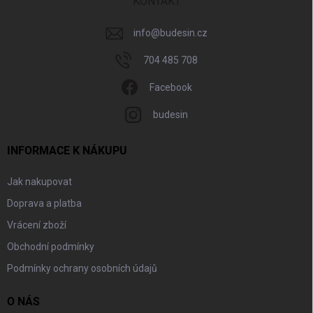
í
KONTAKT
info
@
budesin.cz
704 485 708
Facebook
budesin
INFORMACE K NÁKUPU
Jak nakupovat
Doprava a platba
Vrácení zboží
Obchodní podmínky
Podmínky ochrany osobních údajů
O NÁS