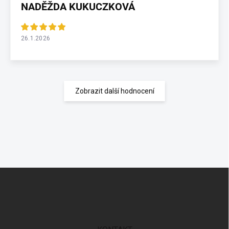
NADĚŽDA KUKUCZKOVÁ
26.1.2026
Zobrazit další hodnocení
Z
á
p
a
t