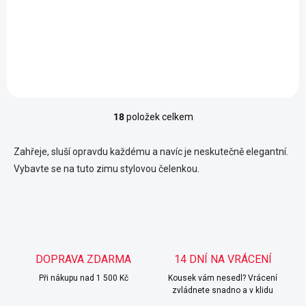
139,67 Kč bez DPH
156,20 Kč bez DPH
Do košíku
Do košíku
18
položek celkem
O
v
l
Zahřeje, sluší opravdu každému a navíc je neskutečně elegantní.
á
Vybavte se na tuto zimu stylovou čelenkou.
d
a
c
í
p
r
v
DOPRAVA ZDARMA
14 DNÍ NA VRÁCENÍ
k
y
Při nákupu nad 1 500 Kč
Kousek vám nesedl? Vrácení
v
zvládnete snadno a v klidu
ý