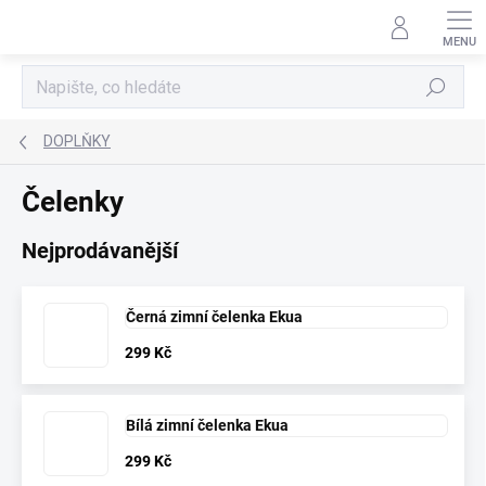
Přejít
na
obsah
Hledat
DOPLŇKY
Čelenky
Nejprodávanější
Černá zimní čelenka Ekua
299 Kč
Bílá zimní čelenka Ekua
299 Kč