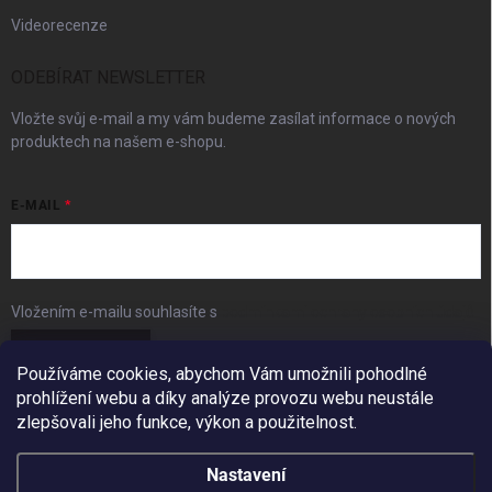
Videorecenze
ODEBÍRAT NEWSLETTER
Vložte svůj e-mail a my vám budeme zasílat informace o nových
produktech na našem e-shopu.
E-MAIL
Vložením e-mailu souhlasíte s
podmínkami ochrany osobních údajů
Přihlásit se
Používáme cookies, abychom Vám umožnili pohodlné
prohlížení webu a díky analýze provozu webu neustále
FACEBOOK
zlepšovali jeho funkce, výkon a použitelnost.
Nastavení