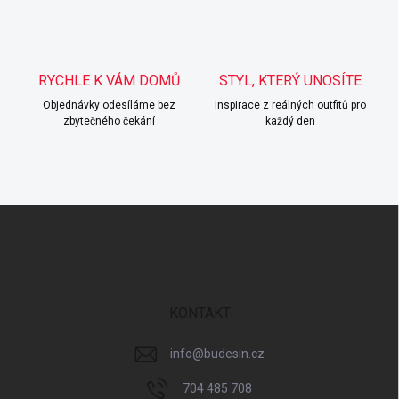
p
i
s
u
RYCHLE K VÁM DOMŮ
STYL, KTERÝ UNOSÍTE
Objednávky odesíláme bez
Inspirace z reálných outfitů pro
zbytečného čekání
každý den
Z
á
p
a
t
í
KONTAKT
info
@
budesin.cz
704 485 708