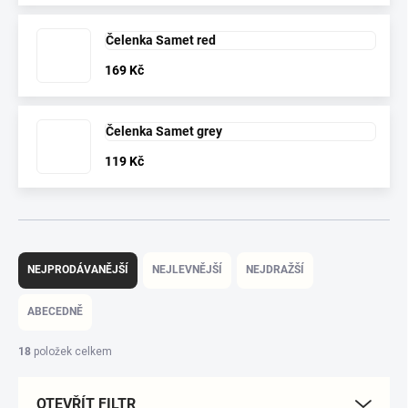
Čelenka Samet red
169 Kč
Čelenka Samet grey
119 Kč
Ř
a
NEJPRODÁVANĚJŠÍ
NEJLEVNĚJŠÍ
NEJDRAŽŠÍ
z
e
ABECEDNĚ
n
í
18
položek celkem
p
r
OTEVŘÍT FILTR
o