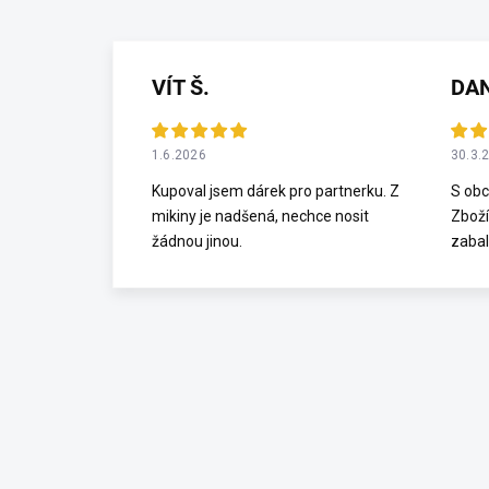
VÍT Š.
DA
1.6.2026
30.3.
Kupoval jsem dárek pro partnerku. Z
S obc
mikiny je nadšená, nechce nosit
Zboží
žádnou jinou.
zabal