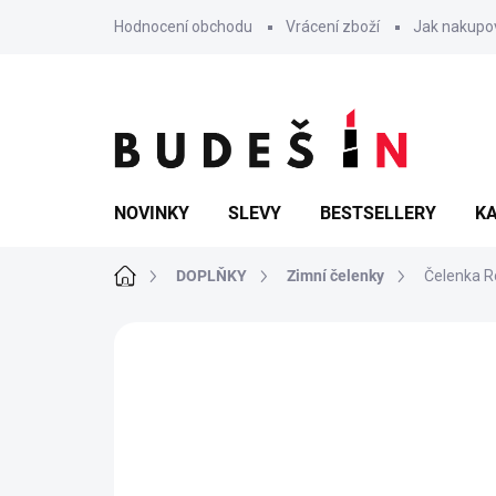
Přejít
Hodnocení obchodu
Vrácení zboží
Jak nakupo
na
obsah
NOVINKY
SLEVY
BESTSELLERY
KA
Domů
DOPLŇKY
Zimní čelenky
Čelenka R
Neohodnoceno
Podrobnosti hodn