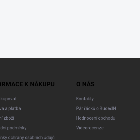
ORMACE K NÁKUPU
O NÁS
akupovat
Kontakty
a a platba
Pár řádků o BudešIN
í zboží
Hodnocení obchodu
dní podmínky
Videorecenze
nky ochrany osobních údajů