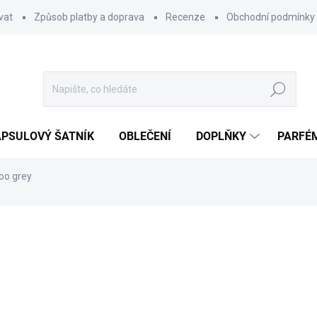
vat
Způsob platby a doprava
Recenze
Obchodní podmínky
Hledat
PSULOVÝ ŠATNÍK
OBLEČENÍ
DOPLŇKY
PARFÉ
oo grey
ocení
189 Kč
Měrná
SKLADEM
cena:
MŮŽEME DORUČIT DO:
11.8.2