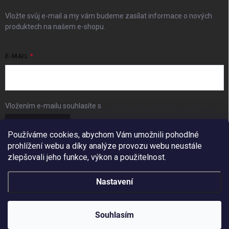
Vložte svůj e-mail a my vám budeme zasílat informace o nových
produktech na našem e-shopu.
E-MAIL
Vložením e-mailu souhlasíte s
podmínkami ochrany osobních údajů
Přihlásit se
Používáme cookies, abychom Vám umožnili pohodlné
prohlížení webu a díky analýze provozu webu neustále
FACEBOOK
zlepšovali jeho funkce, výkon a použitelnost.
Nastavení
Copyright 2026
BudešIN
. Všechna práva vyhrazena.
Redesign by
Filipesmedia 🧡
Souhlasím
Vytvořil Shoptet