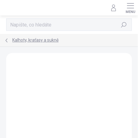
Přejít
na
obsah
Hledat
Kalhoty, kraťasy a sukně
Neohodnoceno
Podrobnosti hodnocení