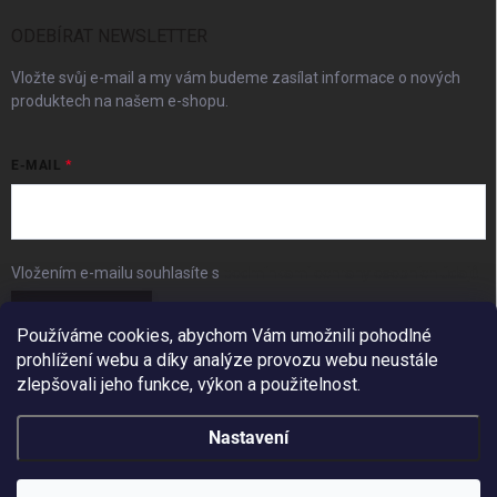
ODEBÍRAT NEWSLETTER
Vložte svůj e-mail a my vám budeme zasílat informace o nových
produktech na našem e-shopu.
E-MAIL
Vložením e-mailu souhlasíte s
podmínkami ochrany osobních údajů
Přihlásit se
Používáme cookies, abychom Vám umožnili pohodlné
prohlížení webu a díky analýze provozu webu neustále
FACEBOOK
zlepšovali jeho funkce, výkon a použitelnost.
Nastavení
Copyright 2026
BudešIN
. Všechna práva vyhrazena.