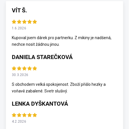
VÍT Š.
1.6.2026
Kupoval jsem dárek pro partnerku. Z mikiny je nadšená,
nechce nosit žádnou jinou.
DANIELA STAREČKOVÁ
30.3.2026
S obchodem velká spokojenost. Zboží přišlo hezky a
voňavě zabalené. Svetr slušivý.
LENKA DYŠKANTOVÁ
4.2.2026