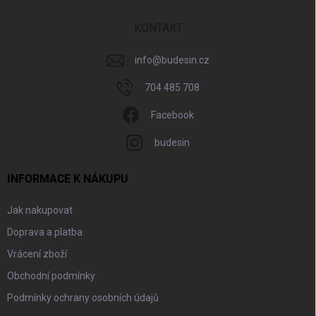
t
í
KONTAKT
info
@
budesin.cz
704 485 708
Facebook
budesin
INFORMACE K NÁKUPU
Jak nakupovat
Doprava a platba
Vrácení zboží
Obchodní podmínky
Podmínky ochrany osobních údajů