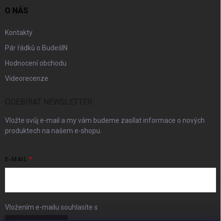
O NÁS
Kontakty
Pár řádků o BudešIN
Hodnocení obchodu
Videorecenze
ODEBÍRAT NEWSLETTER
Vložte svůj e-mail a my vám budeme zasílat informace o nových
produktech na našem e-shopu.
E-MAIL
Vložením e-mailu souhlasíte s
podmínkami ochrany osobních údajů