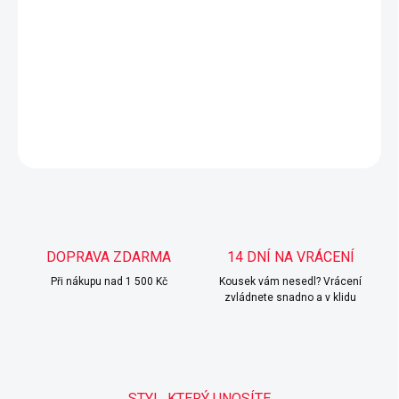
Stylová bomber bunda v červeno-barevné kombinaci pro
moderní look.
Lehký materiál vhodný pro přechodné období.
Skvělá do města i na výlety.
DETAILNÍ INFORMACE
ZEPTAT SE
HLÍDAT
DOPRAVA ZDARMA
14 DNÍ NA VRÁCENÍ
Při nákupu nad 1 500 Kč
Kousek vám nesedl? Vrácení
zvládnete snadno a v klidu
STYL, KTERÝ UNOSÍTE