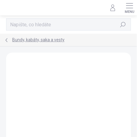
Přejít
na
obsah
Hledat
Bundy, kabáty, saka a vesty
Neohodnoceno
Podrobnosti hodnocení