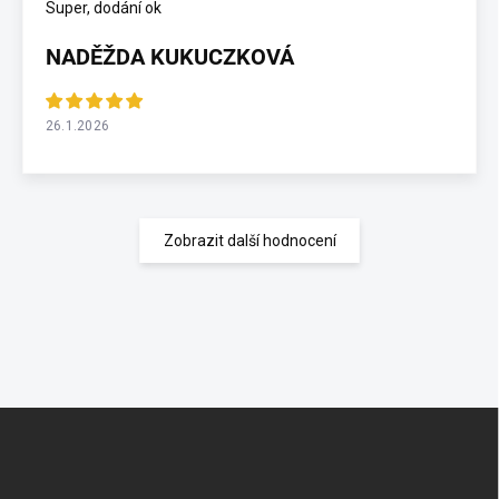
Super, dodání ok
NADĚŽDA KUKUCZKOVÁ
26.1.2026
Zobrazit další hodnocení
Z
á
p
a