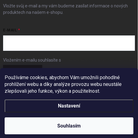
Vložte svůj e-mail a my vám budeme zasílat informace o nových
produktech na našem e-shopu.
E-MAIL
Vložením e-mailu souhlasíte s
podmínkami ochrany osobních údajů
Přihlásit se
Používáme cookies, abychom Vám umožnili pohodlné
prohlížení webu a díky analýze provozu webu neustále
FACEBOOK
zlepšovali jeho funkce, výkon a použitelnost.
Nastavení
Copyright 2026
BudešIN
. Všechna práva vyhrazena.
Redesign by
Filipesmedia 🧡
Souhlasím
Vytvořil Shoptet
10% SLEVA