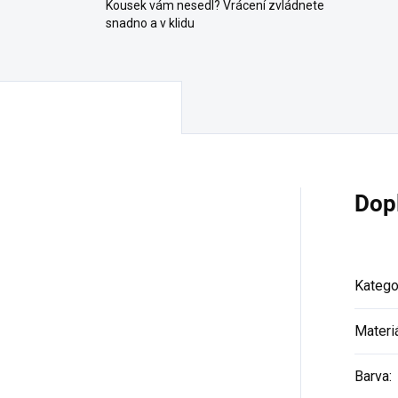
Kousek vám nesedl? Vrácení zvládnete
snadno a v klidu
Dop
Katego
Materi
Barva
: