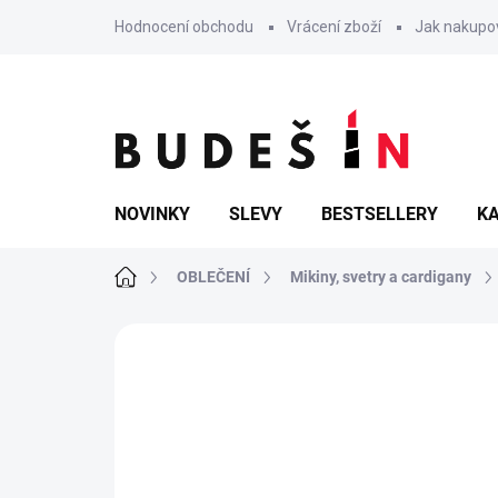
Přejít
Hodnocení obchodu
Vrácení zboží
Jak nakupo
na
obsah
NOVINKY
SLEVY
BESTSELLERY
KA
Domů
OBLEČENÍ
Mikiny, svetry a cardigany
Neohodnoceno
Podrobnosti hodn
POSLEDNÍ KUSY