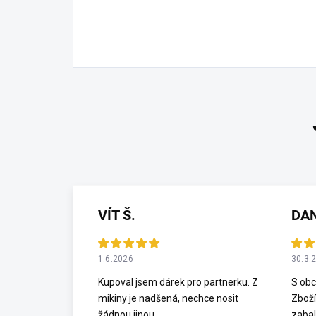
VÍT Š.
DA
1.6.2026
30.3.
Kupoval jsem dárek pro partnerku. Z
S obc
mikiny je nadšená, nechce nosit
Zboží
žádnou jinou.
zabal