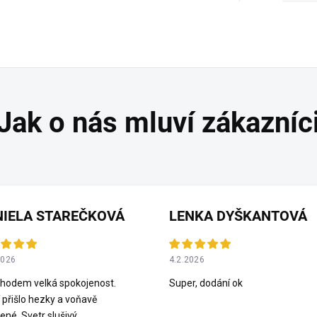
NIELA STAREČKOVÁ
LENKA DYŠKANTOVÁ
2026
4.2.2026
hodem velká spokojenost.
Super, dodání ok
 přišlo hezky a voňavě
ené. Svetr slušivý.