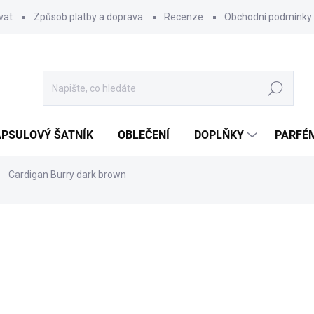
vat
Způsob platby a doprava
Recenze
Obchodní podmínky
Hledat
PSULOVÝ ŠATNÍK
OBLEČENÍ
DOPLŇKY
PARFÉ
Cardigan Burry dark brown
ocení
799 Kč
Měrná
SKLADEM