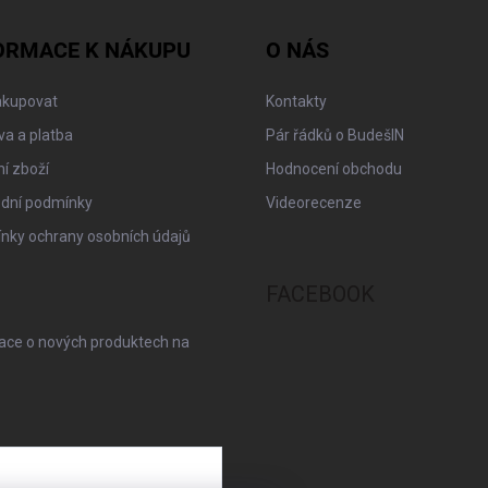
ORMACE K NÁKUPU
O NÁS
akupovat
Kontakty
a a platba
Pár řádků o BudešIN
í zboží
Hodnocení obchodu
dní podmínky
Videorecenze
nky ochrany osobních údajů
FACEBOOK
mace o nových produktech na