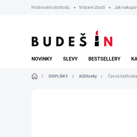
Přejít
Hodnocení obchodu
Vrácení zboží
Jak nakupo
na
obsah
NOVINKY
SLEVY
BESTSELLERY
KA
Domů
DOPLŇKY
Kšiltovky
Černá kšiltovka
Neohodnoceno
Podrobnosti hodn
POSLEDNÍ KUSY