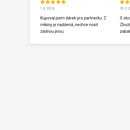
1.6.2026
30.3.
Kupoval jsem dárek pro partnerku. Z
S obc
mikiny je nadšená, nechce nosit
Zboží
žádnou jinou.
zabal