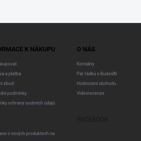
ORMACE K NÁKUPU
O NÁS
akupovat
Kontakty
a a platba
Pár řádků o BudešIN
í zboží
Hodnocení obchodu
dní podmínky
Videorecenze
nky ochrany osobních údajů
FACEBOOK
mace o nových produktech na