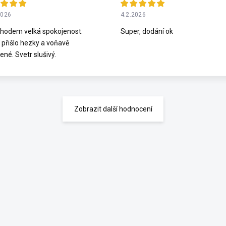
2026
4.2.2026
hodem velká spokojenost.
Super, dodání ok
 přišlo hezky a voňavě
ené. Svetr slušivý.
Zobrazit další hodnocení