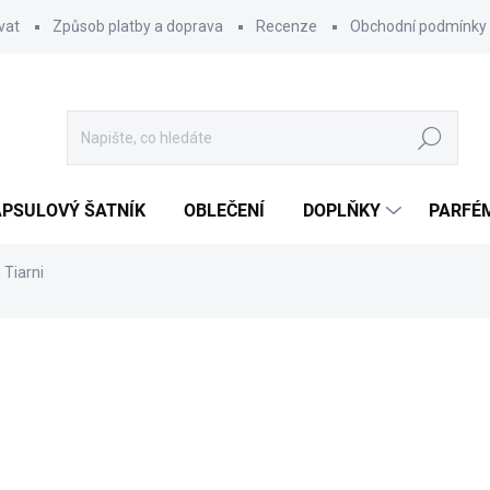
vat
Způsob platby a doprava
Recenze
Obchodní podmínky
Hledat
PSULOVÝ ŠATNÍK
OBLEČENÍ
DOPLŇKY
PARFÉ
 Tiarni
ocení
219 Kč
Měrná
SKLADEM