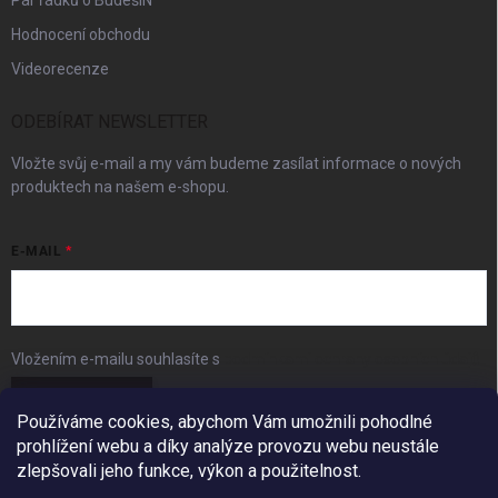
Pár řádků o BudešIN
Hodnocení obchodu
Videorecenze
ODEBÍRAT NEWSLETTER
Vložte svůj e-mail a my vám budeme zasílat informace o nových
produktech na našem e-shopu.
E-MAIL
Vložením e-mailu souhlasíte s
podmínkami ochrany osobních údajů
Přihlásit se
Používáme cookies, abychom Vám umožnili pohodlné
prohlížení webu a díky analýze provozu webu neustále
FACEBOOK
zlepšovali jeho funkce, výkon a použitelnost.