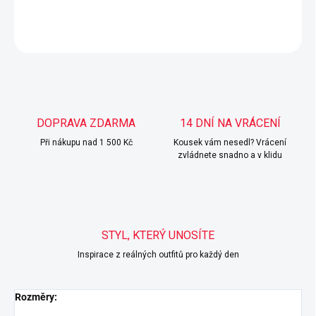
DETAILNÍ INFORMACE
ZEPTAT SE
HLÍDAT
DOPRAVA ZDARMA
14 DNÍ NA VRÁCENÍ
Při nákupu nad 1 500 Kč
Kousek vám nesedl? Vrácení
zvládnete snadno a v klidu
STYL, KTERÝ UNOSÍTE
Inspirace z reálných outfitů pro každý den
Rozměry: