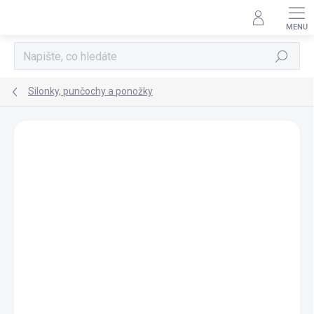
Přejít
na
obsah
Hledat
Silonky, punčochy a ponožky
Neohodnoceno
Podrobnosti hodnocení