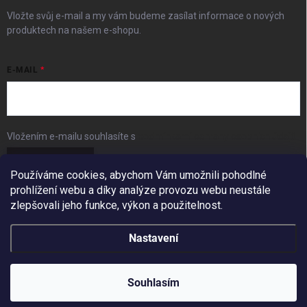
Vložte svůj e-mail a my vám budeme zasílat informace o nových
produktech na našem e-shopu.
E-MAIL
Vložením e-mailu souhlasíte s
podmínkami ochrany osobních údajů
Přihlásit se
Používáme cookies, abychom Vám umožnili pohodlné
prohlížení webu a díky analýze provozu webu neustále
FACEBOOK
zlepšovali jeho funkce, výkon a použitelnost.
Nastavení
Copyright 2026
BudešIN
. Všechna práva vyhrazena.
Redesign by
Filipesmedia 🧡
Souhlasím
Vytvořil Shoptet
10% SLEVA