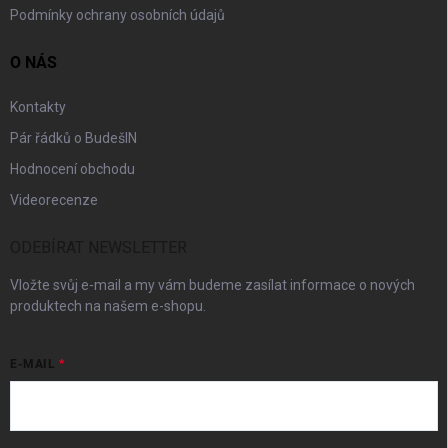
Podmínky ochrany osobních údajů
O NÁS
Kontakty
Pár řádků o BudešIN
Hodnocení obchodu
Videorecenze
ODEBÍRAT NEWSLETTER
Vložte svůj e-mail a my vám budeme zasílat informace o nových
produktech na našem e-shopu.
E-MAIL