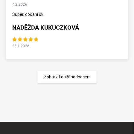
4.2.2026
Super, dodání ok
NADĚŽDA KUKUCZKOVÁ
26.1.2026
Zobrazit další hodnocení
Z
á