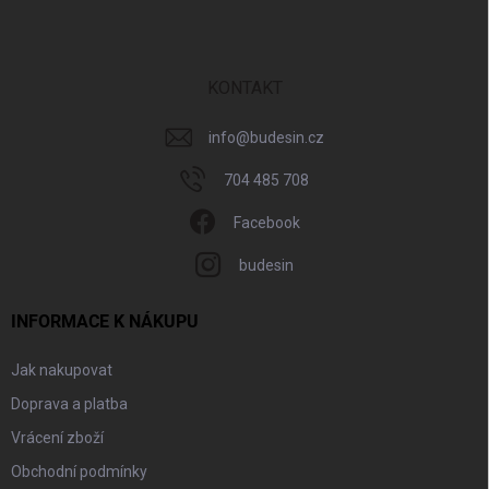
p
a
t
í
KONTAKT
info
@
budesin.cz
704 485 708
Facebook
budesin
INFORMACE K NÁKUPU
Jak nakupovat
Doprava a platba
Vrácení zboží
Obchodní podmínky