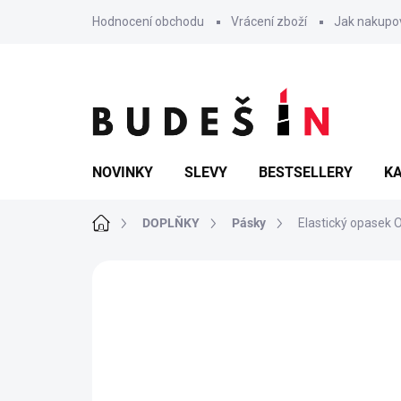
Přejít
Hodnocení obchodu
Vrácení zboží
Jak nakupo
na
obsah
NOVINKY
SLEVY
BESTSELLERY
KA
Domů
DOPLŇKY
Pásky
Elastický opasek 
Neohodnoceno
Podrobnosti hodn