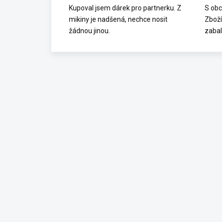
Kupoval jsem dárek pro partnerku. Z
S obc
mikiny je nadšená, nechce nosit
Zboží
žádnou jinou.
zabal