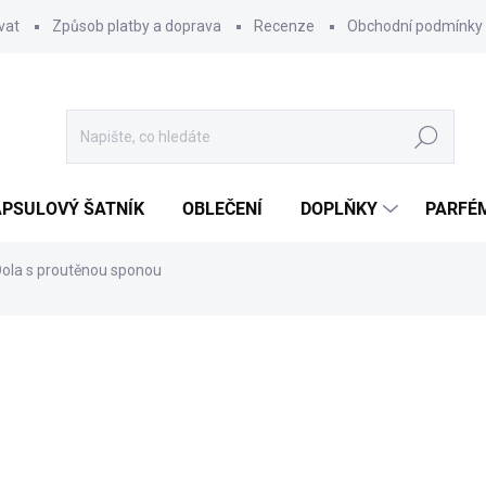
vat
Způsob platby a doprava
Recenze
Obchodní podmínky
Hledat
PSULOVÝ ŠATNÍK
OBLEČENÍ
DOPLŇKY
PARFÉ
Oola s proutěnou sponou
ocení
290 Kč
Měrná
SKLADEM
cena:
MŮŽEME DORUČIT DO:
11.8.2