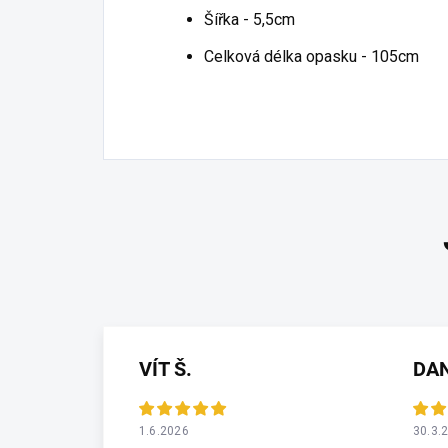
Šířka - 5,5cm
Celková délka opasku - 105cm
VÍT Š.
DA
1.6.2026
30.3.