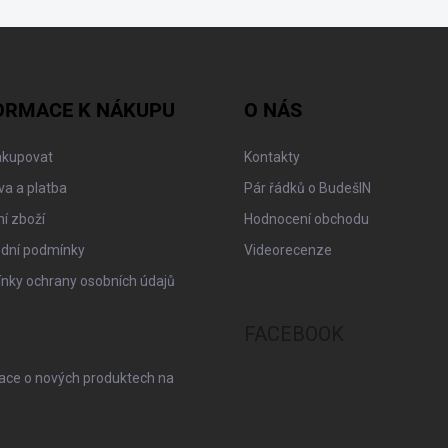
ORMACE K NÁKUPU
O NÁS
akupovat
Kontakty
a a platba
Pár řádků o BudešIN
í zboží
Hodnocení obchodu
dní podmínky
Videorecenze
nky ochrany osobních údajů
FACEBOOK
mace o nových produktech na