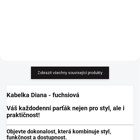
Kvalitní kabelka, krásný design,
běžná cena 1.750,-
Korzetový styl šatů, rozšířená
sukně. Universální velikost - sluší
S, M a větší M.
Zobrazit všechny související produkty
Kabelka Diana - fuchsiová
Váš každodenní parťák nejen pro styl, ale i
praktičnost!
Objevte dokonalost, která kombinuje styl,
funkčnost a dostupnost.