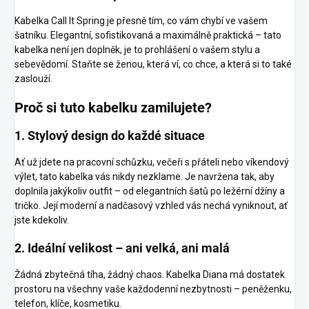
Kabelka Call It Spring je přesně tím, co vám chybí ve vašem
šatníku. Elegantní, sofistikovaná a maximálně praktická – tato
kabelka není jen doplněk, je to prohlášení o vašem stylu a
sebevědomí. Staňte se ženou, která ví, co chce, a která si to také
zaslouží.
Proč si tuto kabelku zamilujete?
1. Stylový design do každé situace
Ať už jdete na pracovní schůzku, večeři s přáteli nebo víkendový
výlet, tato kabelka vás nikdy nezklame. Je navržena tak, aby
doplnila jakýkoliv outfit – od elegantních šatů po ležérní džíny a
tričko. Její moderní a nadčasový vzhled vás nechá vyniknout, ať
jste kdekoliv.
2. Ideální velikost – ani velká, ani malá
Žádná zbytečná tíha, žádný chaos. Kabelka Diana má dostatek
prostoru na všechny vaše každodenní nezbytnosti – peněženku,
telefon, klíče, kosmetiku.