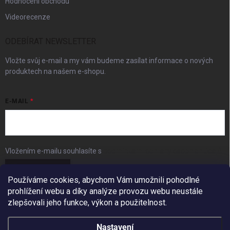
Hodnocení obchodu
Videorecenze
ODEBÍRAT NEWSLETTER
Vložte svůj e-mail a my vám budeme zasílat informace o nových
produktech na našem e-shopu.
E-MAIL
Vložením e-mailu souhlasíte s
podmínkami ochrany osobních údajů
Přihlásit se
Používáme cookies, abychom Vám umožnili pohodlné
prohlížení webu a díky analýze provozu webu neustále
FACEBOOK
zlepšovali jeho funkce, výkon a použitelnost.
Nastavení