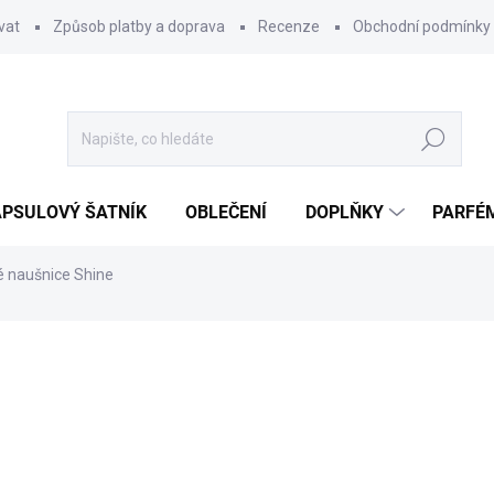
vat
Způsob platby a doprava
Recenze
Obchodní podmínky
Hledat
PSULOVÝ ŠATNÍK
OBLEČENÍ
DOPLŇKY
PARFÉ
é naušnice Shine
ocení
220 Kč
Měrná
SKLADEM
cena:
MŮŽEME DORUČIT DO:
11.8.2