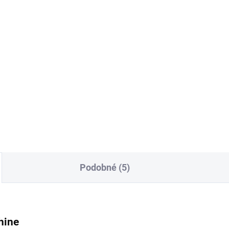
969 Kč
,53 Kč bez DPH
800,83 Kč bez DPH
Detail
Do košíku
í hit - růžové midi šaty.
kosti S, M a L. Pásek je
Šaty, které se způsobí vašim
ástí.
křivkám, zvýrazní siluetu a d
šatům jedinečný vzhled.
Podobné (5)
hine