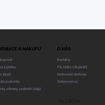
ORMACE K NÁKUPU
O NÁS
akupovat
Kontakty
a a platba
Pár řádků o BudešIN
í zboží
Hodnocení obchodu
dní podmínky
Videorecenze
nky ochrany osobních údajů
FACEBOOK