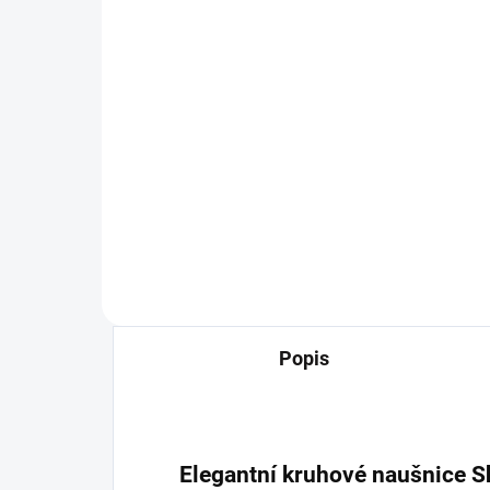
516,53 Kč bez DPH
516
Detail
Letní hit - žluté midi šaty.
Letn
Velikosti S, M a L. Pásek je
Veli
součástí šatů.
souč
Popis
Elegantní kruhové naušnice S