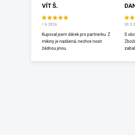
VÍT Š.
DA
1.6.2026
30.3.
Kupoval jsem dárek pro partnerku. Z
S obc
mikiny je nadšená, nechce nosit
Zboží
žádnou jinou.
zabal