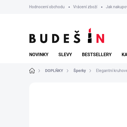
Přejít
Hodnocení obchodu
Vrácení zboží
Jak nakupo
na
obsah
NOVINKY
SLEVY
BESTSELLERY
KA
Domů
DOPLŇKY
Šperky
Elegantní kruhov
Neohodnoceno
Podrobnosti hodn