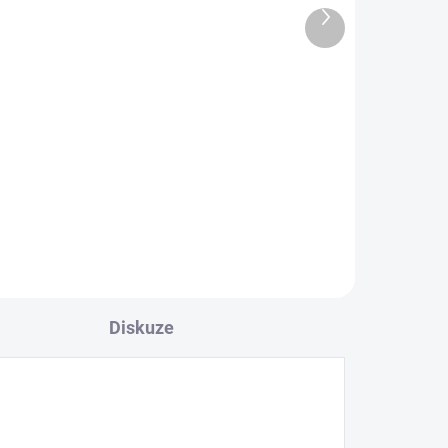
Další
271,90 Kč bez DPH
produkt
Do košíku
Velikost UNI - sedí XS, S a menší
M. Třpytivé tílko na tenká
ramínka, které zaujme na první
odá
pohled.
Diskuze