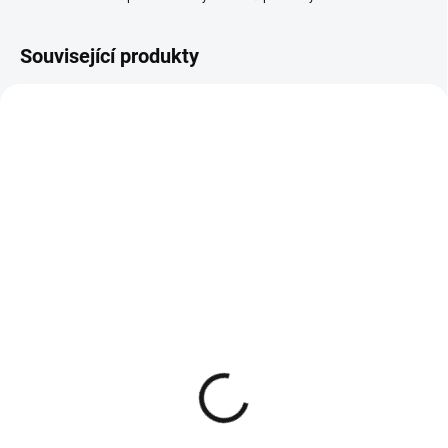
Související produkty
BESTSELLER
Bílé tričko basic Vasiliki
Sako s řasenými rukávy
krémové UNI