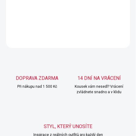
ELEGANTNÍ, VOLNĚJŠÍ STŘIH.
DETAILNÍ INFORMACE
ZEPTAT SE
HLÍDAT
DOPRAVA ZDARMA
14 DNÍ NA VRÁCENÍ
Při nákupu nad 1 500 Kč
Kousek vám nesedl? Vrácení
zvládnete snadno a v klidu
STYL, KTERÝ UNOSÍTE
Inspirace z reálných outfitů pro každý den