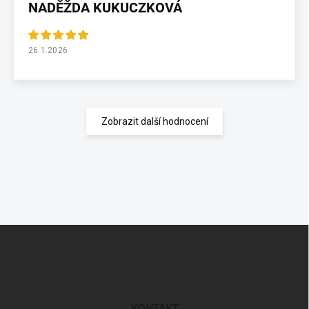
NADĚŽDA KUKUCZKOVÁ
26.1.2026
Zobrazit další hodnocení
Z
á
p
a
t
í
KONTAKT