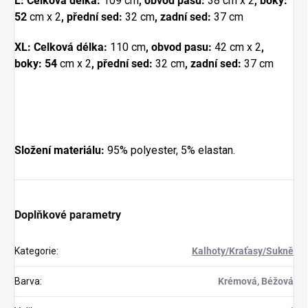
L: Celková délka:
109 cm
, obvod pasu:
38 cm x 2
, boky:
52
cm x 2
, přední sed:
32 cm
, zadní sed:
37 cm
XL: Celková délka:
110 cm
, obvod pasu:
42 cm x 2
,
boky: 54
cm x 2
, přední sed:
32 cm
, zadní sed:
37 cm
Složení materiálu:
95% polyester, 5% elastan.
Doplňkové parametry
Kategorie
:
Kalhoty/Kraťasy/Sukně
Barva
:
Krémová, Béžová