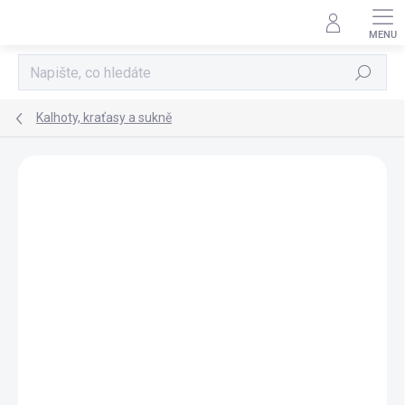
Přejít
na
obsah
Hledat
Kalhoty, kraťasy a sukně
Neohodnoceno
Podrobnosti hodnocení