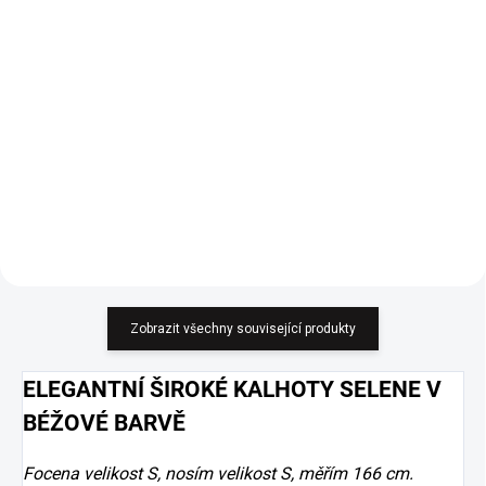
229 Kč
799 Kč
189,26 Kč bez DPH
660,33 Kč bez DPH
Detail
Do košíku
Elegantní a všestranné sako. UNI
velikost.
Zobrazit všechny související produkty
ELEGANTNÍ ŠIROKÉ KALHOTY SELENE V
BÉŽOVÉ BARVĚ
Focena velikost S, nosím velikost S, měřím 166 cm.