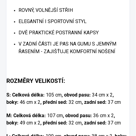
ROVNÝ, VOLNĚJŠÍ STŘIH
ELEGANTNÍ I SPORTOVNÍ STYL
DVĚ PRAKTICKÉ POSTRANNÍ KAPSY
V ZADNÍ ČÁSTI JE PAS NA GUMU S JEMNÝM
ŘASENÍM - ZAJIŠŤUJE KOMFORTNÍ NOŠENÍ
ROZMĚRY VELIKOSTÍ:
S: Celková délka:
105 cm
, obvod pasu:
34 cm x 2
,
boky:
46 cm x 2
, přední sed:
32 cm
, zadní sed:
37 cm
M: Celková délka:
107 cm
, obvod pasu:
36 cm x 2
,
boky:
49 cm x 2
, přední sed:
32 cm
, zadní sed:
37 cm