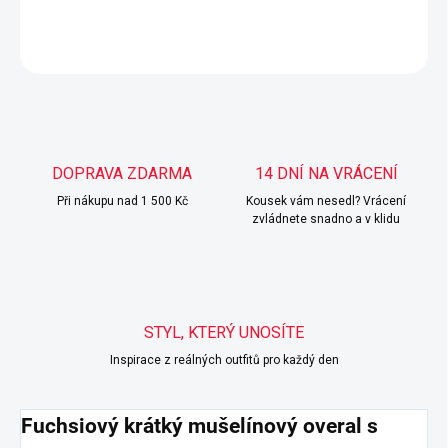
DETAILNÍ INFORMACE
ZEPTAT SE
HLÍDAT
DOPRAVA ZDARMA
14 DNÍ NA VRÁCENÍ
Při nákupu nad 1 500 Kč
Kousek vám nesedl? Vrácení
zvládnete snadno a v klidu
STYL, KTERÝ UNOSÍTE
Inspirace z reálných outfitů pro každý den
Fuchsiový krátký mušelínový overal s