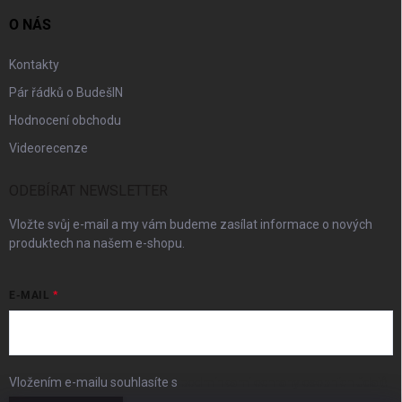
O NÁS
Kontakty
Pár řádků o BudešIN
Hodnocení obchodu
Videorecenze
ODEBÍRAT NEWSLETTER
Vložte svůj e-mail a my vám budeme zasílat informace o nových
produktech na našem e-shopu.
E-MAIL
Vložením e-mailu souhlasíte s
podmínkami ochrany osobních údajů