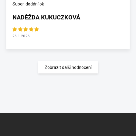
Super, dodání ok
NADĚŽDA KUKUCZKOVÁ
26.1.2026
Zobrazit další hodnocení
Z
á
p