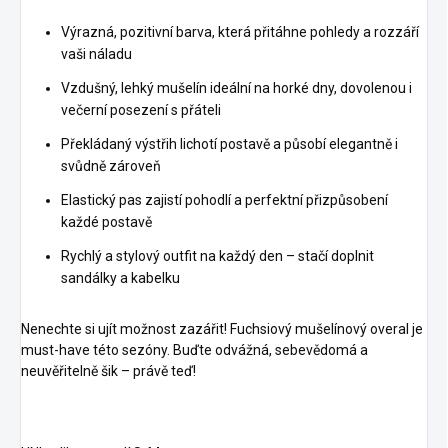
Výrazná, pozitivní barva, která přitáhne pohledy a rozzáří
vaši náladu
Vzdušný, lehký mušelín ideální na horké dny, dovolenou i
večerní posezení s přáteli
Překládaný výstřih lichotí postavě a působí elegantně i
svůdně zároveň
Elastický pas zajistí pohodlí a perfektní přizpůsobení
každé postavě
Rychlý a stylový outfit na každý den – stačí doplnit
sandálky a kabelku
Nenechte si ujít možnost zazářit! Fuchsiový mušelínový overal je
must-have této sezóny. Buďte odvážná, sebevědomá a
neuvěřitelně šik – právě teď!