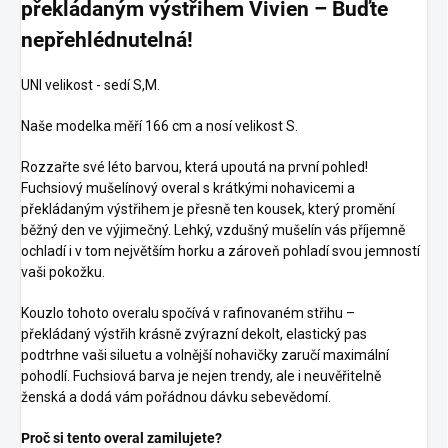
překládaným výstřihem Vivien – Buďte
nepřehlédnutelná!
UNI velikost - sedí S,M.
Naše modelka měří 166 cm a nosí velikost S.
Rozzařte své léto barvou, která upoutá na první pohled!
Fuchsiový mušelínový overal s krátkými nohavicemi a
překládaným výstřihem je přesně ten kousek, který promění
běžný den ve výjimečný. Lehký, vzdušný mušelín vás příjemně
ochladí i v tom největším horku a zároveň pohladí svou jemností
vaši pokožku.
Kouzlo tohoto overalu spočívá v rafinovaném střihu –
překládaný výstřih krásně zvýrazní dekolt, elastický pas
podtrhne vaši siluetu a volnější nohavičky zaručí maximální
pohodlí. Fuchsiová barva je nejen trendy, ale i neuvěřitelně
ženská a dodá vám pořádnou dávku sebevědomí.
Proč si tento overal zamilujete?