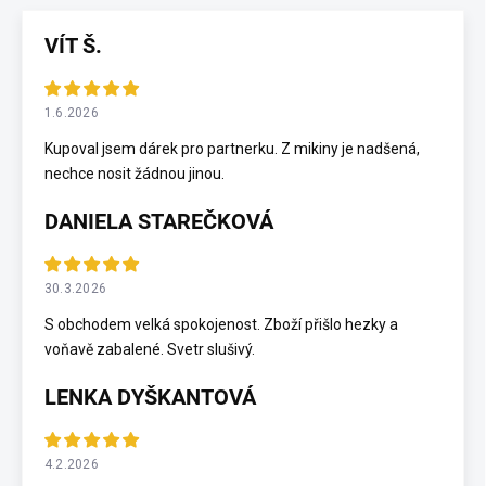
VÍT Š.
1.6.2026
Kupoval jsem dárek pro partnerku. Z mikiny je nadšená,
nechce nosit žádnou jinou.
DANIELA STAREČKOVÁ
30.3.2026
S obchodem velká spokojenost. Zboží přišlo hezky a
voňavě zabalené. Svetr slušivý.
LENKA DYŠKANTOVÁ
4.2.2026