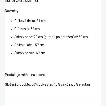
UNI velikost - sedí S, M.
Rozměry:
Celková délka: 81 cm
Průramky: 53 cm
Šírka v pase: 29 cm (guma), po natažení až 60 cm
Délka rukávu: 57 cm
Šířka v bocích: 67 cm
Produkt je měřen na plocho.
Složení produktu: 50% polyester, 45% viskóza, 5% elastan.