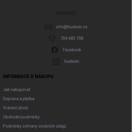
a
t
í
KONTAKT
info
@
budesin.cz
704 485 708
Facebook
budesin
INFORMACE K NÁKUPU
Jak nakupovat
Doprava a platba
Vrácení zboží
Obchodní podmínky
Podmínky ochrany osobních údajů