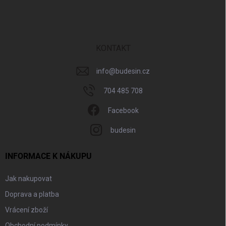
á
p
a
t
í
KONTAKT
info
@
budesin.cz
704 485 708
Facebook
budesin
INFORMACE K NÁKUPU
Jak nakupovat
Doprava a platba
Vrácení zboží
Obchodní podmínky