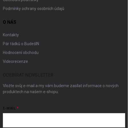
Podmínky ochrany osobních údajů
O NÁS
Kontakty
Pár řádků o BudešIN
Hodnocení obchodu
Videorecenze
ODEBÍRAT NEWSLETTER
Vložte svůj e-mail a my vám budeme zasílat informace o nových
produktech na našem e-shopu.
E-MAIL