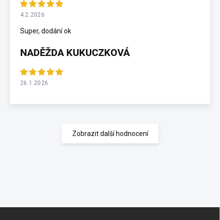
4.2.2026
Super, dodání ok
NADĚŽDA KUKUCZKOVÁ
26.1.2026
Zobrazit další hodnocení
Z