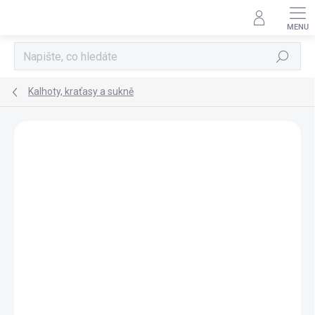
Přejít
na
obsah
Hledat
Kalhoty, kraťasy a sukně
Neohodnoceno
Podrobnosti hodnocení