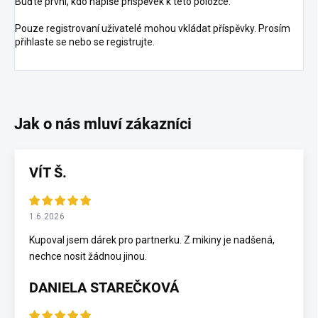
Buďte první, kdo napíše příspěvek k této položce.
Pouze registrovaní uživatelé mohou vkládat příspěvky. Prosím
přihlaste se
nebo se
registrujte
.
VÍT Š.
1.6.2026
Kupoval jsem dárek pro partnerku. Z mikiny je nadšená,
nechce nosit žádnou jinou.
DANIELA STAREČKOVÁ