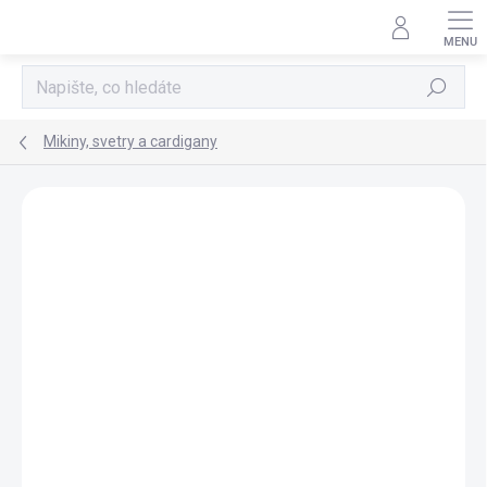
Přejít
na
obsah
Hledat
Mikiny, svetry a cardigany
Neohodnoceno
Podrobnosti hodnocení