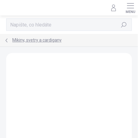
Přejít
na
obsah
Hledat
Mikiny, svetry a cardigany
Neohodnoceno
Podrobnosti hodnocení