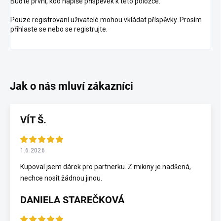
Buďte první, kdo napíše příspěvek k této položce.
Pouze registrovaní uživatelé mohou vkládat příspěvky. Prosím
přihlaste se
nebo se
registrujte
.
VÍT Š.
1.6.2026
Kupoval jsem dárek pro partnerku. Z mikiny je nadšená,
nechce nosit žádnou jinou.
DANIELA STAREČKOVÁ