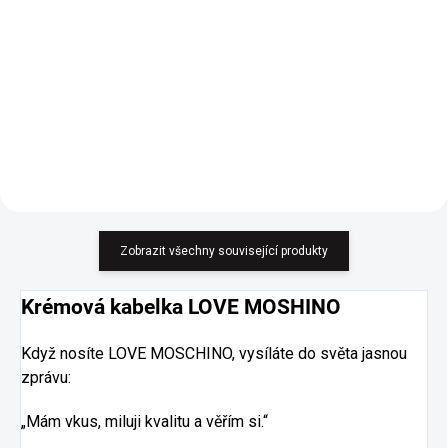
Romantické šaty s volánky,
pásek je součástí. Velikost UNI -
Elegantní bílý mušelínový
sedí S, M i L.
overalem s krátkým rukávem.
Tento kousek je ideální pro teplé
dny, kdy chcete vypadat stylově,
ale zároveň se cítit pohodlně.
Zobrazit všechny související produkty
Krémová kabelka LOVE MOSHINO
Když nosíte LOVE MOSCHINO, vysíláte do světa jasnou
zprávu:
„Mám vkus, miluji kvalitu a věřím si.“