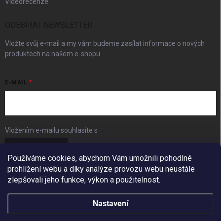
Videorecenze
ODEBÍRAT NEWSLETTER
Vložte svůj e-mail a my vám budeme zasílat informace o nových
produktech na našem e-shopu.
E-MAIL
Vložením e-mailu souhlasíte s
podmínkami ochrany osobních údajů
Přihlásit se
Používáme cookies, abychom Vám umožnili pohodlné
prohlížení webu a díky analýze provozu webu neustále
FACEBOOK
zlepšovali jeho funkce, výkon a použitelnost.
Nastavení