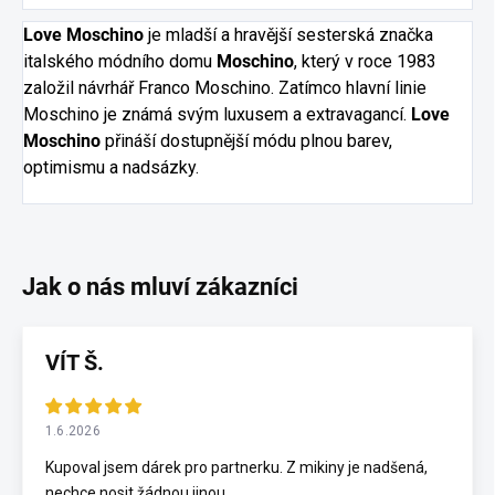
Love Moschino
je mladší a hravější sesterská značka
italského módního domu
Moschino
, který v roce 1983
založil návrhář Franco Moschino. Zatímco hlavní linie
Moschino je známá svým luxusem a extravagancí.
Love
Moschino
přináší dostupnější módu plnou barev,
optimismu a nadsázky.
VÍT Š.
1.6.2026
Kupoval jsem dárek pro partnerku. Z mikiny je nadšená,
nechce nosit žádnou jinou.