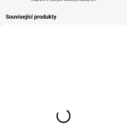
Související produkty
Džíny s trháním My Love
Černé basic tričko
Camila se zahnutými