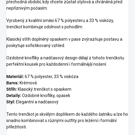
přechodná období, kdy chcete zůstat stylová a chráněná před
nepříznivým počasím.
Vyrobený z kvalitní směsi 67 % polyesteru a 33 % viskózy,
trenčkot kombinuje odolnost s pohodlím.
Klasický střih doplněný opaskem v pase zvýrazňuje postavu a
poskytuje sofistikovaný vzhled.
Ozdobné knoflíky a nadčasový design dělají z tohoto trenčkotu
perfektní kousek pro každodenní i formálnější nošení.
Materiál:
67 % polyester, 33 % viskóza
Barva:
Krémová
Střih:
Klasický trenčkot s opaskem
Detaily:
Ozdobné knoflíky, opasek
Styl:
Elegantní a nadčasový
Tento trenčkot je skvělým doplňkem do každého šatníku a lze ho
snadno kombinovat s různými outfity pro ležérní i formální
příležitosti.