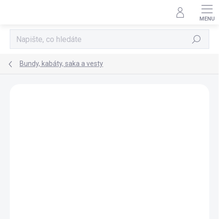
Přejít
na
obsah
Hledat
Bundy, kabáty, saka a vesty
Neohodnoceno
Podrobnosti hodnocení
TIP