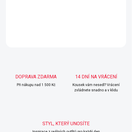
Nadčasový trenčkot, zapínání na knoflíky.
Dostupný ve velikosti S, M, L, XL.
DETAILNÍ INFORMACE
ZEPTAT SE
HLÍDAT
DOPRAVA ZDARMA
14 DNÍ NA VRÁCENÍ
Při nákupu nad 1 500 Kč
Kousek vám nesedl? Vrácení
zvládnete snadno a v klidu
STYL, KTERÝ UNOSÍTE
Inspirace z reálných outfitů pro každý den