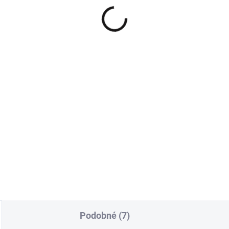
né basic tričko Camila
Elegantní černá kabel
 zahnutými rukávy a
Diana
latým výstřihem
720 Kč
9 Kč
595,04 Kč bez DPH
,26 Kč bez DPH
Do košíku
Detail
Podobné (7)