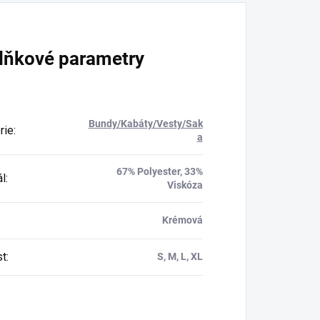
lňkové parametry
Bundy/Kabáty/Vesty/Sak
rie
:
a
67% Polyester, 33%
ál
:
Viskóza
Krémová
st
:
S, M, L, XL