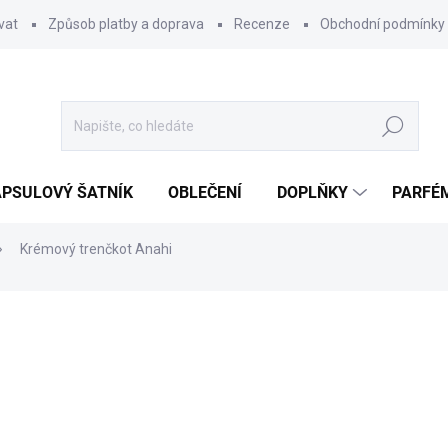
vat
Způsob platby a doprava
Recenze
Obchodní podmínky
Hledat
PSULOVÝ ŠATNÍK
OBLEČENÍ
DOPLŇKY
PARFÉ
Krémový trenčkot Anahi
ocení
1 249 Kč
Měrná
ZVOLTE VARIANTU