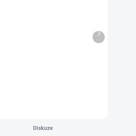
ka
Černý kožený pásek se
zlatou sponou
Další
produkt
590 Kč
487,60 Kč bez DPH
Do košíku
Nastavitelná velikost: 65 cm -
117 cm.
Diskuze