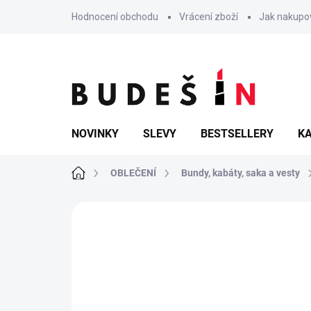
Přejít
Hodnocení obchodu
Vrácení zboží
Jak nakupo
na
obsah
NOVINKY
SLEVY
BESTSELLERY
KA
Domů
OBLEČENÍ
Bundy, kabáty, saka a vesty
Neohodnoceno
Podrobnosti hodn
TIP