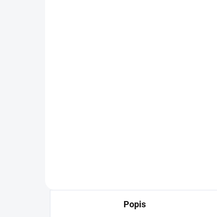
Džíny s trháním My Love
Čer
se
899 Kč
ku
742,98 Kč bez DPH
22
Detail
189
Velmi pohodlné skinny kalhoty.
Jejich střih je úzký, což
zdůrazňuje postavu, a trhání
dodává kalhotám trendy a
neformální charakter.
Popis