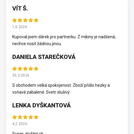
VÍT Š.
1.6.2026
Kupoval jsem dárek pro partnerku. Z mikiny je nadšená,
nechce nosit žádnou jinou.
DANIELA STAREČKOVÁ
30.3.2026
S obchodem velká spokojenost. Zboží přišlo hezky a
voňavě zabalené. Svetr slušivý.
LENKA DYŠKANTOVÁ
4.2.2026
Super, dodání ok