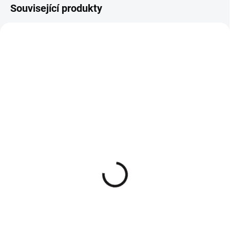
Související produkty
Bílé tričko basic Vasiliki
Černé sneakers Aldo
229 Kč
890 Kč
189,26 Kč bez DPH
735,54 Kč bez DPH