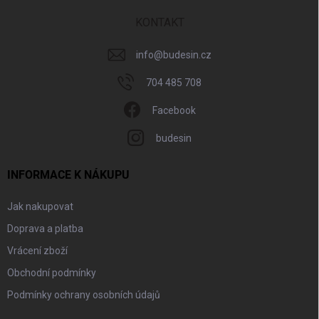
t
í
KONTAKT
info
@
budesin.cz
704 485 708
Facebook
budesin
INFORMACE K NÁKUPU
Jak nakupovat
Doprava a platba
Vrácení zboží
Obchodní podmínky
Podmínky ochrany osobních údajů