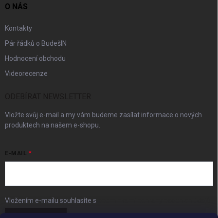
O NÁS
Kontakty
Pár řádků o BudešIN
Hodnocení obchodu
Videorecenze
ODEBÍRAT NEWSLETTER
Vložte svůj e-mail a my vám budeme zasílat informace o nových
produktech na našem e-shopu.
E-MAIL
Vložením e-mailu souhlasíte s
podmínkami ochrany osobních údajů
Přihlásit se