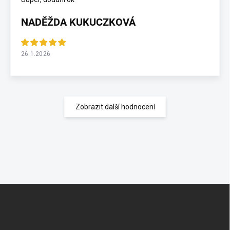
NADĚŽDA KUKUCZKOVÁ
26.1.2026
Zobrazit další hodnocení
Z
á
p
a