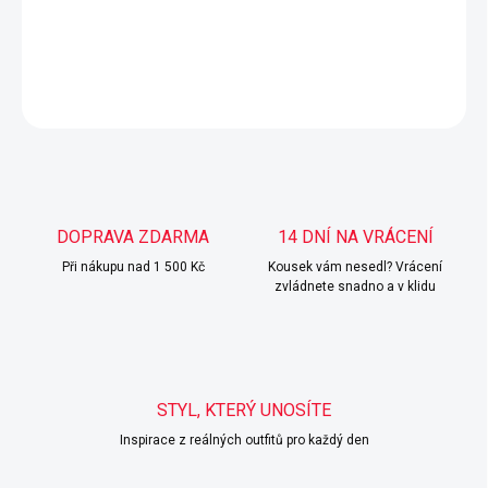
Legíny, které ani necítíš!
DETAILNÍ INFORMACE
ZEPTAT SE
HLÍDAT
DOPRAVA ZDARMA
14 DNÍ NA VRÁCENÍ
Při nákupu nad 1 500 Kč
Kousek vám nesedl? Vrácení
zvládnete snadno a v klidu
STYL, KTERÝ UNOSÍTE
Inspirace z reálných outfitů pro každý den