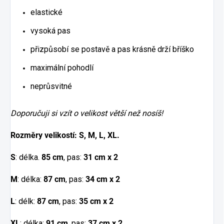
elastické
vysoká pas
přizpůsobí se postavě a pas krásně drží bříško
maximální pohodlí
neprůsvitné
Doporučuji si vzít o velikost větší než nosíš!
Rozměry velikostí: S, M, L, XL.
S
: délka.
85 cm
, pas:
31 cm x 2
M
: délka:
87 cm
, pas:
34 cm x 2
L
: délk:
87 cm
, pas:
35 cm x 2
XL
: délka:
91 cm
, pas:
37 cm x 2