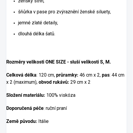
ženský střih,
šňůrka v pase pro zvýraznění ženské siluety,
jemné zlaté detaily,
dlouhá délka šatů.
Rozměry velikosti ONE SIZE - sluší velikosti S, M.
Celková délka
: 120 cm,
průramky:
46 cm x 2,
pas
: 44 cm
x 2 (maximum),
obvod rukávů:
29 cm x 2
Složení materiálu:
100% viskóza
Doporučená péče
: ruční praní
Země původu:
Itálie