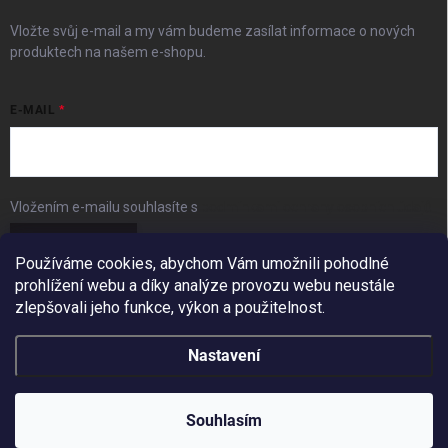
Vložte svůj e-mail a my vám budeme zasílat informace o nových
produktech na našem e-shopu.
E-MAIL
Vložením e-mailu souhlasíte s
podmínkami ochrany osobních údajů
Přihlásit se
Používáme cookies, abychom Vám umožnili pohodlné
prohlížení webu a díky analýze provozu webu neustále
FACEBOOK
zlepšovali jeho funkce, výkon a použitelnost.
Nastavení
Copyright 2026
BudešIN
. Všechna práva vyhrazena.
Redesign by
Filipesmedia 🧡
Souhlasím
Vytvořil Shoptet