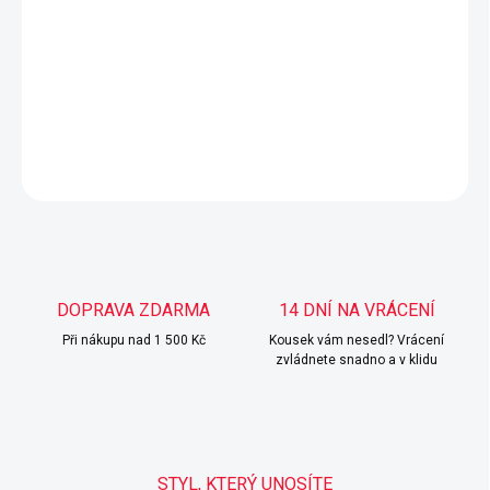
Mírně přiléhavé vínové šaty s rozparkem - ženskost, která
zaujme na první pohled.
Univerzální velikost - sluší XS, S a M.
DETAILNÍ INFORMACE
ZEPTAT SE
HLÍDAT
DOPRAVA ZDARMA
14 DNÍ NA VRÁCENÍ
Při nákupu nad 1 500 Kč
Kousek vám nesedl? Vrácení
zvládnete snadno a v klidu
STYL, KTERÝ UNOSÍTE