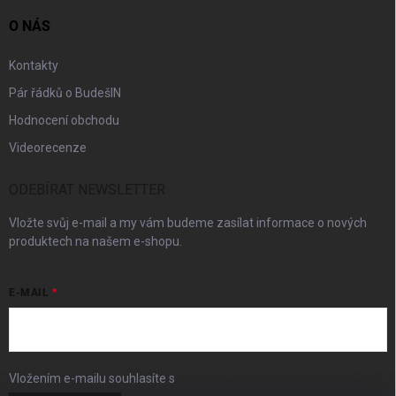
O NÁS
Kontakty
Pár řádků o BudešIN
Hodnocení obchodu
Videorecenze
ODEBÍRAT NEWSLETTER
Vložte svůj e-mail a my vám budeme zasílat informace o nových
produktech na našem e-shopu.
E-MAIL
Vložením e-mailu souhlasíte s
podmínkami ochrany osobních údajů