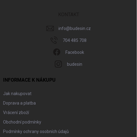
a
t
í
KONTAKT
info
@
budesin.cz
704 485 708
Facebook
budesin
INFORMACE K NÁKUPU
Jak nakupovat
Doprava a platba
Vrácení zboží
Obchodní podmínky
Podmínky ochrany osobních údajů