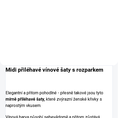
990 Kč
818,18 Kč bez DPH
Do košíku
Ideální kousek na jaro i podzim.
Midi přiléhavé vínové šaty s rozparkem
Elegantní a přitom pohodlné - přesně takové jsou tyto
mírně přiléhavé šaty,
které zvýrazní ženské křivky s
naprostým vkusem.
Vínová barva působí sebevědomě a přitom zůstává