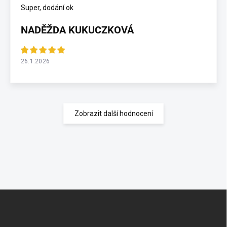
Super, dodání ok
NADĚŽDA KUKUCZKOVÁ
26.1.2026
Zobrazit další hodnocení
Z
á
p