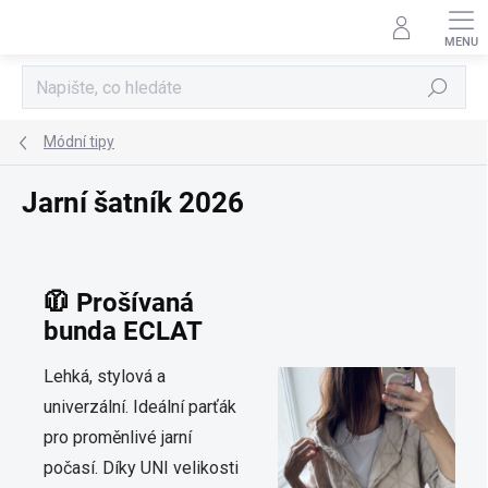
Přejít
na
obsah
Hledat
Módní tipy
Jarní šatník 2026
🧥 Prošívaná
bunda ECLAT
Lehká, stylová a
univerzální. Ideální parťák
pro proměnlivé jarní
počasí. Díky UNI velikosti