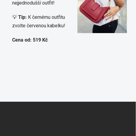
nejjednodušší outfit!
💡
Tip:
K černému outfitu
zvolte červenou kabelku!
Cena od: 519 Kč
Z
á
p
a
t