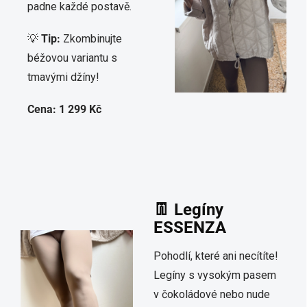
padne každé postavě.
💡
Tip:
Zkombinujte
béžovou variantu s
tmavými džíny!
Cena: 1 299 Kč
👖 Legíny
ESSENZA
Pohodlí, které ani necítíte!
Legíny s vysokým pasem
v čokoládové nebo nude