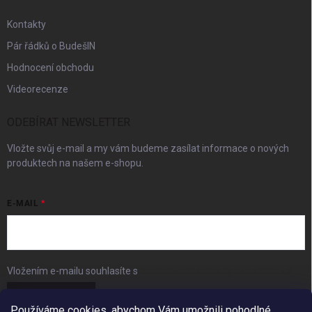
Kontakty
Pár řádků o BudešIN
Hodnocení obchodu
Videorecenze
ODEBÍRAT NEWSLETTER
Vložte svůj e-mail a my vám budeme zasílat informace o nových
produktech na našem e-shopu.
E-MAIL
Vložením e-mailu souhlasíte s
podmínkami ochrany osobních údajů
Přihlásit se
Používáme cookies, abychom Vám umožnili pohodlné