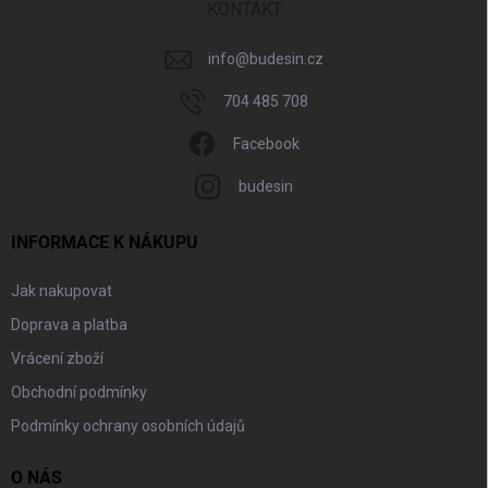
í
KONTAKT
info
@
budesin.cz
704 485 708
Facebook
budesin
INFORMACE K NÁKUPU
Jak nakupovat
Doprava a platba
Vrácení zboží
Obchodní podmínky
Podmínky ochrany osobních údajů
O NÁS