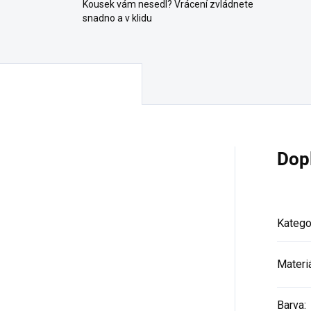
Kousek vám nesedl? Vrácení zvládnete
snadno a v klidu
Dop
Katego
Materi
Barva
: