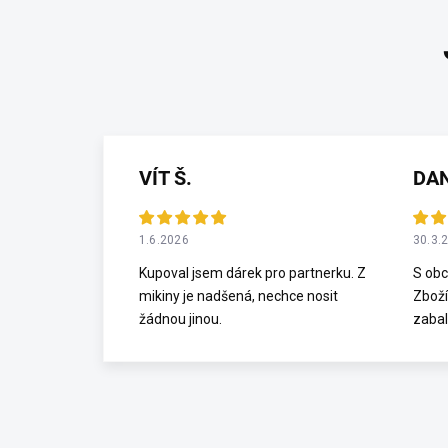
VÍT Š.
DA
1.6.2026
30.3.
Kupoval jsem dárek pro partnerku. Z
S obc
mikiny je nadšená, nechce nosit
Zboží
žádnou jinou.
zabal