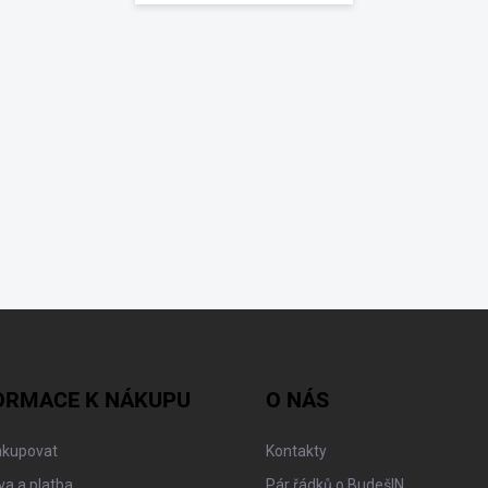
ORMACE K NÁKUPU
O NÁS
akupovat
Kontakty
a a platba
Pár řádků o BudešIN