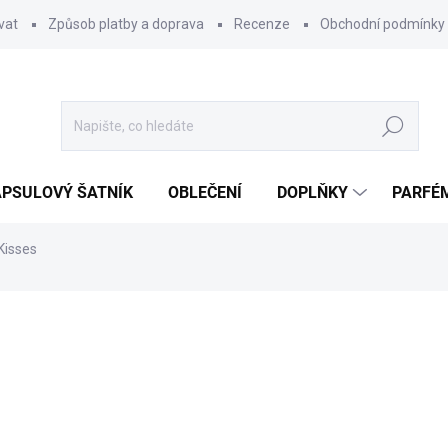
vat
Způsob platby a doprava
Recenze
Obchodní podmínky
Hledat
PSULOVÝ ŠATNÍK
OBLEČENÍ
DOPLŇKY
PARFÉ
Kisses
ocení
369 Kč
Měrná
POSLEDNÍ KUS