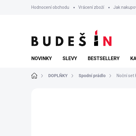
Přejít
Hodnocení obchodu
Vrácení zboží
Jak nakupo
na
obsah
NOVINKY
SLEVY
BESTSELLERY
KA
Domů
DOPLŇKY
Spodní prádlo
Noční set 
Neohodnoceno
Podrobnosti hodn
TIP