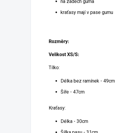
na zádech guma
kraťasy mají v pase gumu
Rozměry:
Velikost XS/S:
Tílko:
Délka bez ramínek - 49cm
Šíře - 47cm
Kraťasy:
Délka - 30cm
Šířka pasu - 31cm