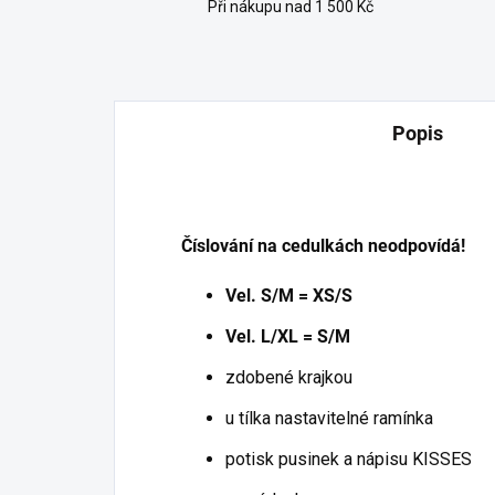
Při nákupu nad 1 500 Kč
Popis
Číslování na cedulkách neodpovídá!
Vel. S/M = XS/S
Vel. L/XL = S/M
zdobené krajkou
u tílka nastavitelné ramínka
potisk pusinek a nápisu KISSES