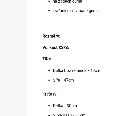
na zádech guma
kraťasy mají v pase gumu
Rozměry:
Velikost XS/S:
Tílko:
Délka bez ramínek - 49cm
Šíře - 47cm
Kraťasy:
Délka - 30cm
Šířka pasu - 31cm