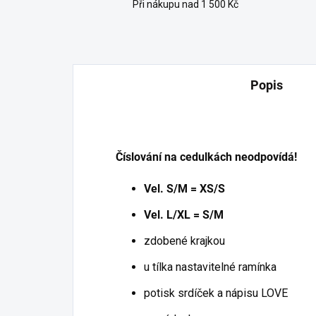
Při nákupu nad 1 500 Kč
Popis
Číslování na cedulkách neodpovídá!
Vel. S/M = XS/S
Vel. L/XL = S/M
zdobené krajkou
u tílka nastavitelné ramínka
potisk srdíček a nápisu LOVE