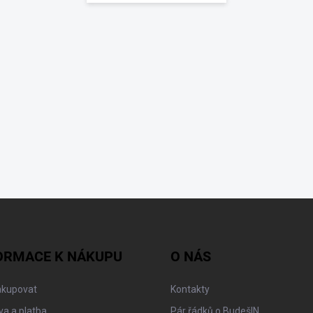
ORMACE K NÁKUPU
O NÁS
akupovat
Kontakty
a a platba
Pár řádků o BudešIN