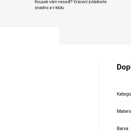
Kousek vám nesedl? Vrácení zvládnete
snadno a v klidu
Dop
Katego
Materi
Barva
: