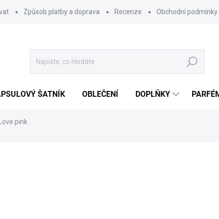
vat
Způsob platby a doprava
Recenze
Obchodní podmínky
Hledat
PSULOVÝ ŠATNÍK
OBLEČENÍ
DOPLŇKY
PARFÉ
Love pink
ocení
369 Kč
Měrná
SKLADEM