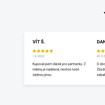
VÍT Š.
DA
1.6.2026
30.3.
Kupoval jsem dárek pro partnerku. Z
S obc
mikiny je nadšená, nechce nosit
Zboží
žádnou jinou.
zabal