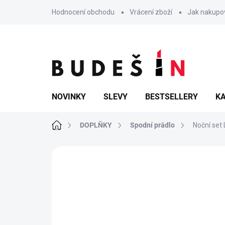
Přejít
Hodnocení obchodu
Vrácení zboží
Jak nakupo
na
obsah
NOVINKY
SLEVY
BESTSELLERY
KA
Domů
DOPLŇKY
Spodní prádlo
Noční set 
Neohodnoceno
Podrobnosti hodn
TIP