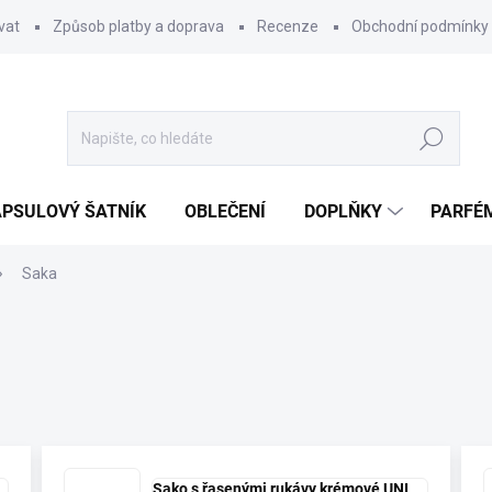
vat
Způsob platby a doprava
Recenze
Obchodní podmínky
Hledat
PSULOVÝ ŠATNÍK
OBLEČENÍ
DOPLŇKY
PARFÉ
Saka
Sako s řasenými rukávy krémové UNI