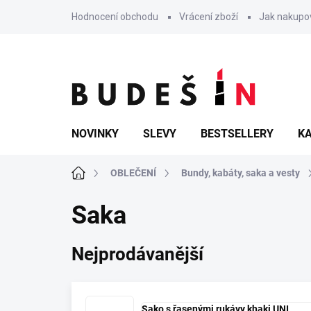
Přejít
Hodnocení obchodu
Vrácení zboží
Jak nakupo
na
obsah
NOVINKY
SLEVY
BESTSELLERY
KA
Domů
OBLEČENÍ
Bundy, kabáty, saka a vesty
Saka
Nejprodávanější
Sako s řasenými rukávy khaki UNI