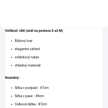
Velikost: UNI (sedí na postavu S až M)
Áčkový tvar
elegantní vzhled
volánkový rukáv
chladivý materiál
Rozměry:
Šířka v podpaží - 47cm
Šiřka v pase - 49cm
Celková délka - 87cm