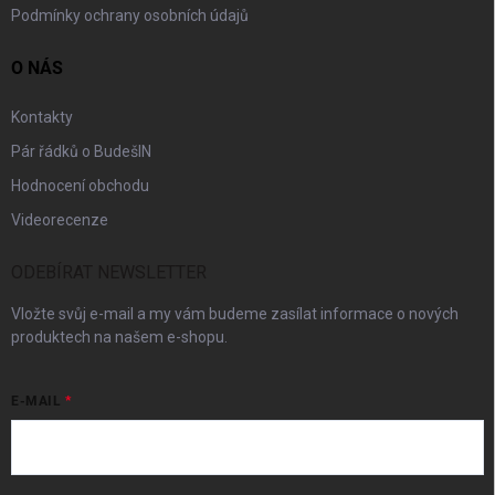
Podmínky ochrany osobních údajů
O NÁS
Kontakty
Pár řádků o BudešIN
Hodnocení obchodu
Videorecenze
ODEBÍRAT NEWSLETTER
Vložte svůj e-mail a my vám budeme zasílat informace o nových
produktech na našem e-shopu.
E-MAIL