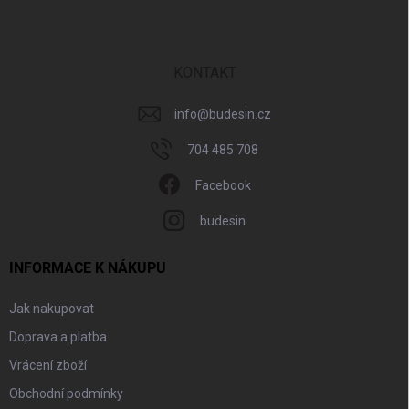
p
a
t
í
KONTAKT
info
@
budesin.cz
704 485 708
Facebook
budesin
INFORMACE K NÁKUPU
Jak nakupovat
Doprava a platba
Vrácení zboží
Obchodní podmínky