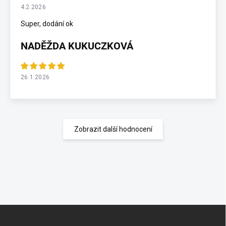
4.2.2026
Super, dodání ok
NADĚŽDA KUKUCZKOVÁ
26.1.2026
Zobrazit další hodnocení
Z
á