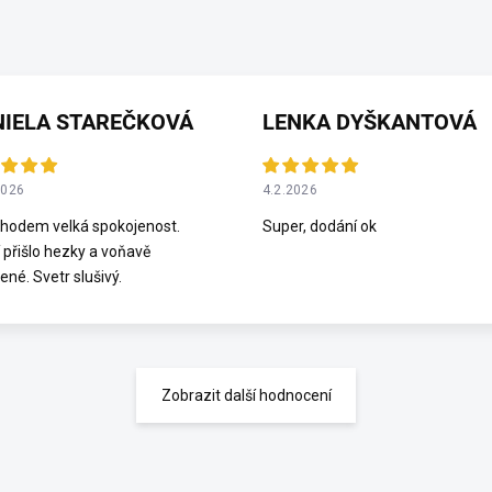
NIELA STAREČKOVÁ
LENKA DYŠKANTOVÁ
2026
4.2.2026
hodem velká spokojenost.
Super, dodání ok
 přišlo hezky a voňavě
ené. Svetr slušivý.
Zobrazit další hodnocení