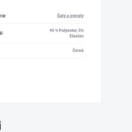
rie
:
Šaty a overaly
95 % Polyester, 5%
ál
:
Elastan
Černá