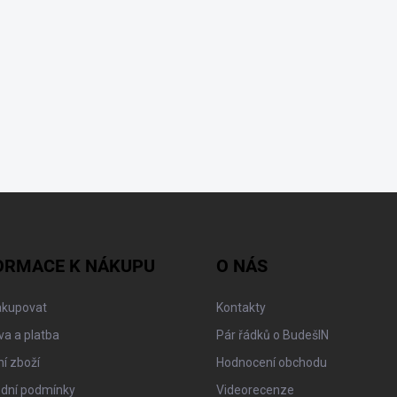
ORMACE K NÁKUPU
O NÁS
akupovat
Kontakty
a a platba
Pár řádků o BudešIN
í zboží
Hodnocení obchodu
dní podmínky
Videorecenze