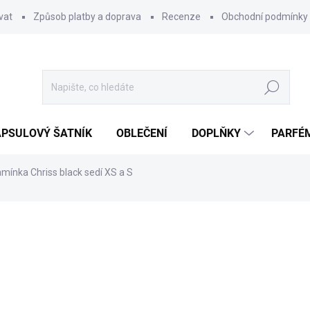
vat
Způsob platby a doprava
Recenze
Obchodní podmínky
Hledat
PSULOVÝ ŠATNÍK
OBLEČENÍ
DOPLŇKY
PARFÉ
amínka Chriss black sedí XS a S
ocení
899 Kč
489 Kč
Měrná
POSLEDNÍ KUS
cena:
MŮŽEME DORUČIT DO:
11.8.2