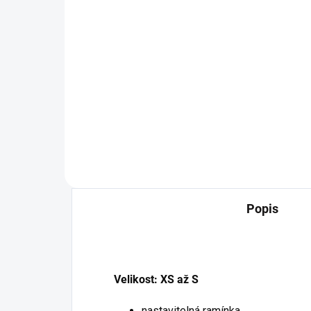
Bezešvé brazilky beige
126,65 Kč
104,67 Kč bez DPH
Detail
Popis
Velikost: XS až S
nastavitelná ramínka