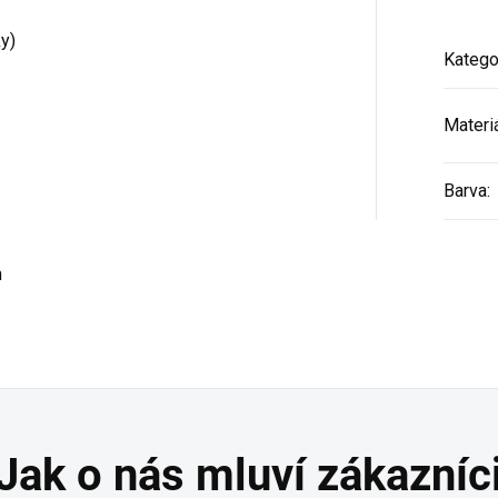
y)
Katego
Materi
Barva
:
m