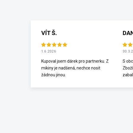
VÍT Š.
DA
1.6.2026
30.3.
Kupoval jsem dárek pro partnerku. Z
S obc
mikiny je nadšená, nechce nosit
Zboží
žádnou jinou.
zabal