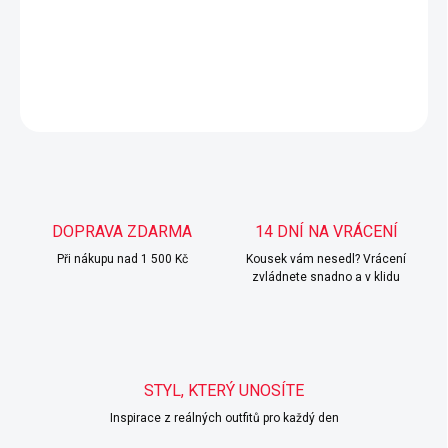
UNI velikost, sedí XS, S a M.
DETAILNÍ INFORMACE
ZEPTAT SE
HLÍDAT
DOPRAVA ZDARMA
14 DNÍ NA VRÁCENÍ
Při nákupu nad 1 500 Kč
Kousek vám nesedl? Vrácení
zvládnete snadno a v klidu
STYL, KTERÝ UNOSÍTE
Inspirace z reálných outfitů pro každý den