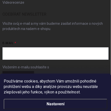
Videorecenze
ODEBÍRAT NEWSLETTER
Vložte svůj e-mail a my vám budeme zasílat informace o nových
produktech na našem e-shopu.
E-MAIL
Vložením e-mailu souhlasíte s
podmínkami ochrany osobních údajů
Přihlásit se
Používáme cookies, abychom Vám umožnili pohodlné
prohlížení webu a díky analýze provozu webu neustále
FACEBOOK
zlepšovali jeho funkce, výkon a použitelnost.
Nastavení