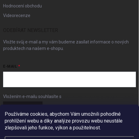
Hodnocení obchodu
Videorecenze
ODEBÍRAT NEWSLETTER
Vložte svůj e-mail a my vám budeme zasílat informace o nových
produktech na našem e-shopu.
E-MAIL
Vložením e-mailu souhlasíte s
podmínkami ochrany osobních údajů
Přihlásit se
Používáme cookies, abychom Vám umožnili pohodlné
prohlížení webu a díky analýze provozu webu neustále
FACEBOOK
zlepšovali jeho funkce, výkon a použitelnost.