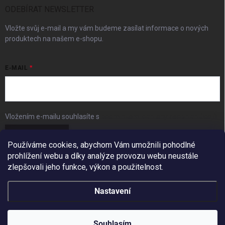
ODEBÍRAT NEWSLETTER
Vložte svůj e-mail a my vám budeme zasílat informace o nových
produktech na našem e-shopu.
E-MAIL
Vložením e-mailu souhlasíte s
podmínkami ochrany osobních údajů
Přihlásit se
Používáme cookies, abychom Vám umožnili pohodlné
prohlížení webu a díky analýze provozu webu neustále
FACEBOOK
zlepšovali jeho funkce, výkon a použitelnost.
Nastavení
Copyright 2026
BudešIN
. Všechna práva vyhrazena.
Redesign by
Filipesmedia 🧡
Souhlasím