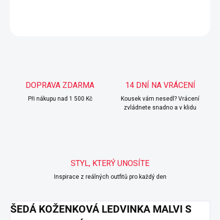
DETAILNÍ INFORMACE
ZEPTAT SE
HLÍDAT
DOPRAVA ZDARMA
14 DNÍ NA VRÁCENÍ
Při nákupu nad 1 500 Kč
Kousek vám nesedl? Vrácení
zvládnete snadno a v klidu
STYL, KTERÝ UNOSÍTE
Inspirace z reálných outfitů pro každý den
ŠEDÁ KOŽENKOVÁ LEDVINKA MALVI S