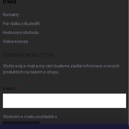
O NÁS
Kontakty
Pár řádků o BudešIN
Hodnocení obchodu
Videorecenze
ODEBÍRAT NEWSLETTER
Vložte svůj e-mail a my vám budeme zasílat informace o nových
produktech na našem e-shopu.
E-MAIL
Vložením e-mailu souhlasíte s
podmínkami ochrany osobních údajů
Přihlásit se