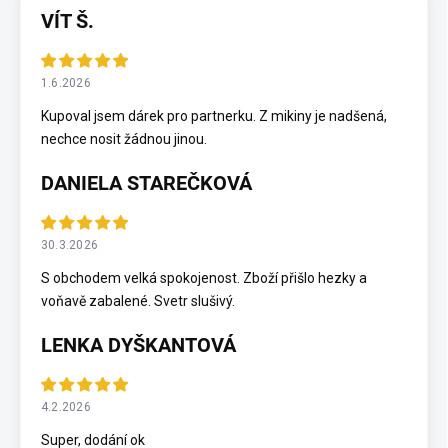
VÍT Š.
1.6.2026
Kupoval jsem dárek pro partnerku. Z mikiny je nadšená,
nechce nosit žádnou jinou.
DANIELA STAREČKOVÁ
30.3.2026
S obchodem velká spokojenost. Zboží přišlo hezky a
voňavě zabalené. Svetr slušivý.
LENKA DYŠKANTOVÁ
4.2.2026
Super, dodání ok