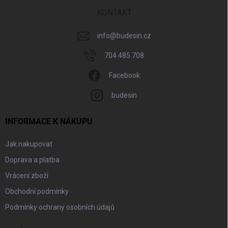
t
í
KONTAKT
info
@
budesin.cz
704 485 708
Facebook
budesin
INFORMACE K NÁKUPU
Jak nakupovat
Doprava a platba
Vrácení zboží
Obchodní podmínky
Podmínky ochrany osobních údajů