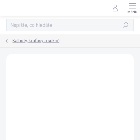
Přejít
na
obsah
Hledat
Kalhoty, kraťasy a sukně
Neohodnoceno
Podrobnosti hodnocení