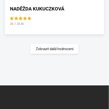
NADĚŽDA KUKUCZKOVÁ
26.1.2026
Zobrazit další hodnocení
Z
á
p
a