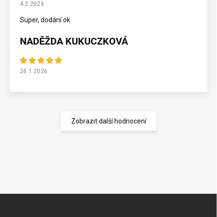
4.2.2026
Super, dodání ok
NADĚŽDA KUKUCZKOVÁ
26.1.2026
Zobrazit další hodnocení
Z
á