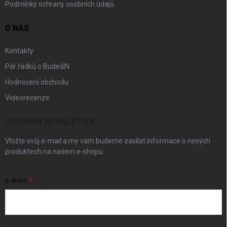
Podmínky ochrany osobních údajů
O NÁS
Kontakty
Pár řádků o BudešIN
Hodnocení obchodu
Videorecenze
ODEBÍRAT NEWSLETTER
Vložte svůj e-mail a my vám budeme zasílat informace o nových
produktech na našem e-shopu.
E-MAIL