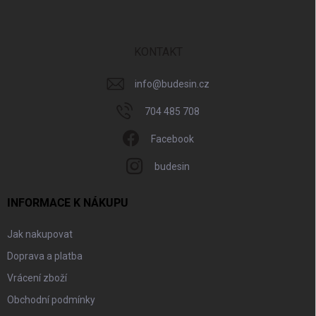
p
a
t
í
KONTAKT
info
@
budesin.cz
704 485 708
Facebook
budesin
INFORMACE K NÁKUPU
Jak nakupovat
Doprava a platba
Vrácení zboží
Obchodní podmínky