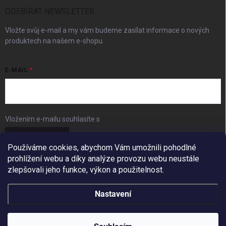
ODEBÍRAT NEWSLETTER
Vložte svůj e-mail a my vám budeme zasílat informace o nových
produktech na našem e-shopu.
E-MAIL
Vložením e-mailu souhlasíte s
podmínkami ochrany osobních údajů
Přihlásit se
Používáme cookies, abychom Vám umožnili pohodlné
prohlížení webu a díky analýze provozu webu neustále
FACEBOOK
zlepšovali jeho funkce, výkon a použitelnost.
Nastavení
Copyright 2026
BudešIN
. Všechna práva vyhrazena.
Redesign by
Filipesmedia 🧡