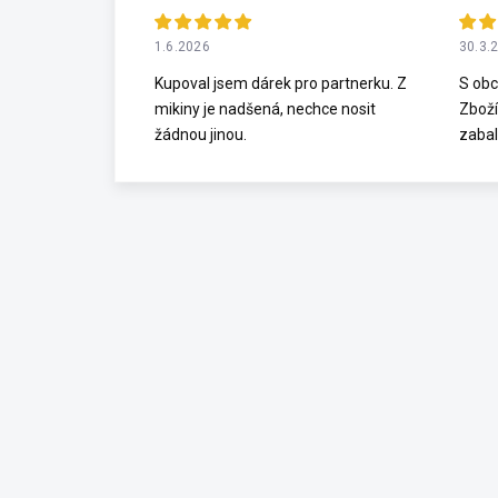
1.6.2026
30.3.
Kupoval jsem dárek pro partnerku. Z
S obc
mikiny je nadšená, nechce nosit
Zboží
žádnou jinou.
zabal