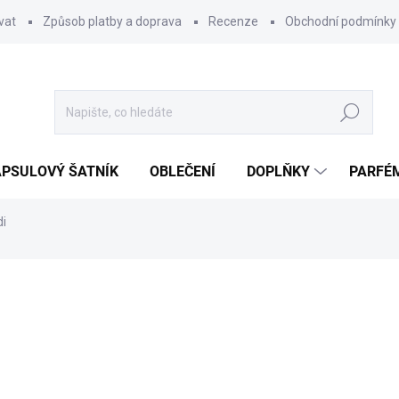
vat
Způsob platby a doprava
Recenze
Obchodní podmínky
Hledat
PSULOVÝ ŠATNÍK
OBLEČENÍ
DOPLŇKY
PARFÉ
di
ocení
249 Kč
199,20
Měrná
SKLADEM
cena:
MŮŽEME DORUČIT DO:
10.8.2