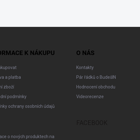
ORMACE K NÁKUPU
O NÁS
akupovat
Kontakty
a a platba
Pár řádků o BudešIN
í zboží
Hodnocení obchodu
dní podmínky
Videorecenze
nky ochrany osobních údajů
FACEBOOK
mace o nových produktech na