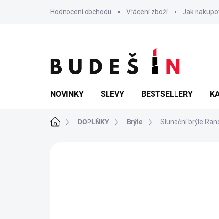
Přejít
Hodnocení obchodu
Vrácení zboží
Jak nakupo
na
obsah
NOVINKY
SLEVY
BESTSELLERY
KA
Domů
DOPLŇKY
Brýle
Sluneční brýle Ran
Neohodnoceno
Podrobnosti hodn