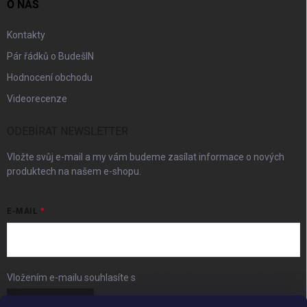
O NÁS
Kontakty
Pár řádků o BudešIN
Hodnocení obchodu
Videorecenze
ODEBÍRAT NEWSLETTER
Vložte svůj e-mail a my vám budeme zasílat informace o nových
produktech na našem e-shopu.
E-MAIL
Vložením e-mailu souhlasíte s
podmínkami ochrany osobních údajů
Přihlásit se