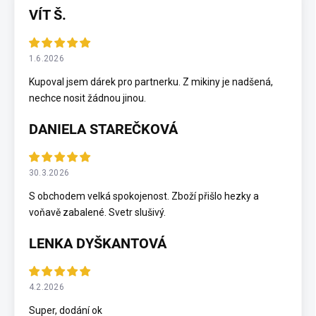
VÍT Š.
1.6.2026
Kupoval jsem dárek pro partnerku. Z mikiny je nadšená,
nechce nosit žádnou jinou.
DANIELA STAREČKOVÁ
30.3.2026
S obchodem velká spokojenost. Zboží přišlo hezky a
voňavě zabalené. Svetr slušivý.
LENKA DYŠKANTOVÁ
4.2.2026
Super, dodání ok