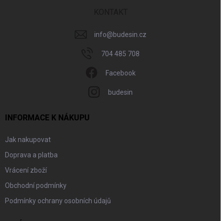
t
í
KONTAKT
info
@
budesin.cz
704 485 708
Facebook
budesin
INFORMACE K NÁKUPU
Jak nakupovat
Doprava a platba
Vrácení zboží
Obchodní podmínky
Podmínky ochrany osobních údajů