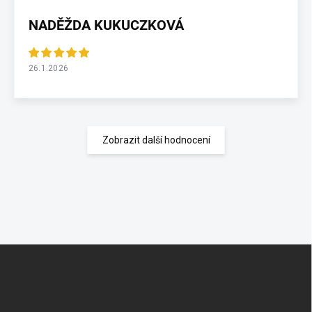
NADĚŽDA KUKUCZKOVÁ
26.1.2026
Zobrazit další hodnocení
Z
á
p
a