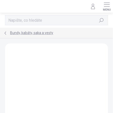
Přejít
na
obsah
Hledat
Bundy, kabáty, saka a vesty
Neohodnoceno
Podrobnosti hodnocení
POSLEDNÍ KUSY