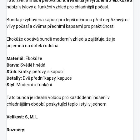
Tato světlě hnědá péřová bunda Ntanda je vyrobená z ekokůže a
nabízí stylový a funkční vzhled pro chladnější počasí.
Bunda je vybavena kapucí pro lepší ochranu před nepříznivými
vlivy počasí a dvěma předními kapsami pro praktičnost.
Ekokůže dodává bundě moderní vzhled a zajišťuje, že je
příjemná na dotek i odolná.
Materiál:
Ekokůže
Barva:
Světlě hnědá
Střih:
Krátký, péřový, s kapucí
Detaily:
Dvě přední kapsy, kapuce
Styl:
Moderní a funkční
Tato bunda je ideální volbou pro každodenní nošení v
chladnějším období, poskytující teplo i styl v jednom.
Velikost: S, M, L
Rozměry: