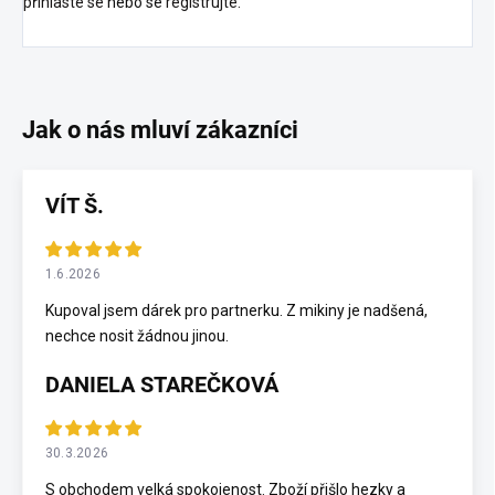
přihlaste se
nebo se
registrujte
.
VÍT Š.
1.6.2026
Kupoval jsem dárek pro partnerku. Z mikiny je nadšená,
nechce nosit žádnou jinou.
DANIELA STAREČKOVÁ
30.3.2026
S obchodem velká spokojenost. Zboží přišlo hezky a