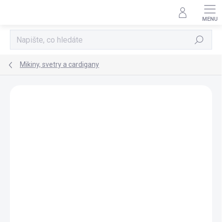
Přejít
na
obsah
Hledat
Mikiny, svetry a cardigany
Neohodnoceno
Podrobnosti hodnocení
POSLEDNÍ KUSY