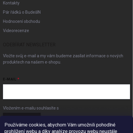
Kontakty
Pár řádků o BudešIN
Hodnocení obchodu
Videorecenze
ODEBÍRAT NEWSLETTER
Vložte svůj e-mail a my vám budeme zasílat informace o nových
produktech na našem e-shopu.
E-MAIL
Vložením e-mailu souhlasíte s
podmínkami ochrany osobních údajů
Přihlásit se
Používáme cookies, abychom Vám umožnili pohodlné
prohlížení webu a díky analýze provozu webu neustále