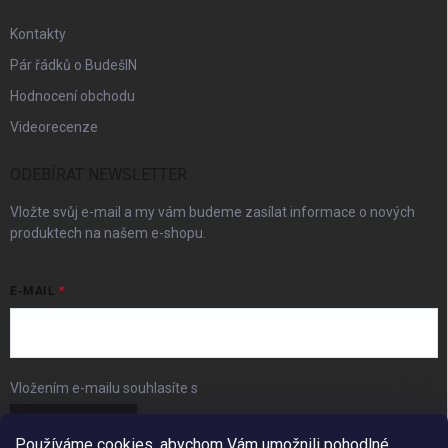
Kontakty
Pár řádků o BudešIN
Hodnocení obchodu
Videorecenze
ODEBÍRAT NEWSLETTER
Vložte svůj e-mail a my vám budeme zasílat informace o nových
produktech na našem e-shopu.
E-MAIL
Vložením e-mailu souhlasíte s
podmínkami ochrany osobních údajů
Přihlásit se
Používáme cookies, abychom Vám umožnili pohodlné