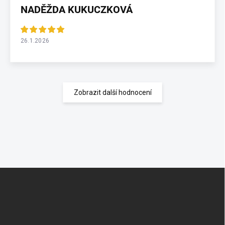
NADĚŽDA KUKUCZKOVÁ
26.1.2026
Zobrazit další hodnocení
Z
á
p
a
t