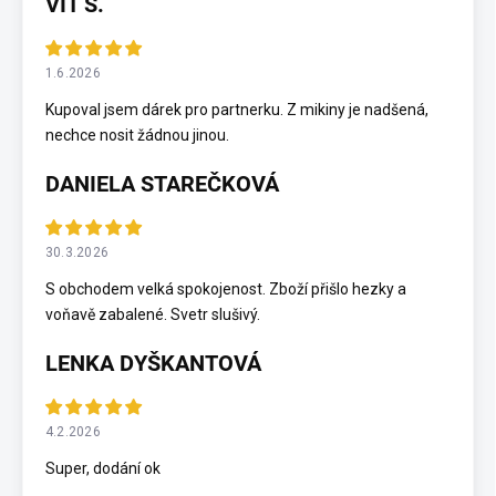
VÍT Š.
1.6.2026
Kupoval jsem dárek pro partnerku. Z mikiny je nadšená,
nechce nosit žádnou jinou.
DANIELA STAREČKOVÁ
30.3.2026
S obchodem velká spokojenost. Zboží přišlo hezky a
voňavě zabalené. Svetr slušivý.
LENKA DYŠKANTOVÁ
4.2.2026
Super, dodání ok