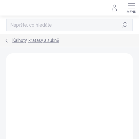
Přejít
na
obsah
Hledat
Kalhoty, kraťasy a sukně
Neohodnoceno
Podrobnosti hodnocení