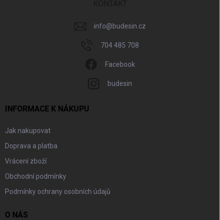
í
KONTAKT
info
@
budesin.cz
704 485 708
Facebook
budesin
INFORMACE K NÁKUPU
Jak nakupovat
Doprava a platba
Vrácení zboží
Obchodní podmínky
Podmínky ochrany osobních údajů
O NÁS