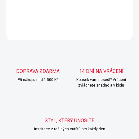
−
+
Přidat do košíku
DETAILNÍ INFORMACE
ZEPTAT SE
HLÍDAT
DOPRAVA ZDARMA
14 DNÍ NA VRÁCENÍ
Při nákupu nad 1 500 Kč
Kousek vám nesedl? Vrácení
zvládnete snadno a v klidu
STYL, KTERÝ UNOSÍTE
Inspirace z reálných outfitů pro každý den