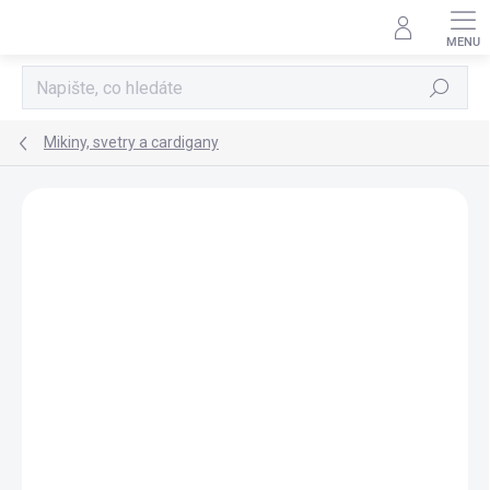
Přejít
na
obsah
Hledat
Mikiny, svetry a cardigany
Neohodnoceno
Podrobnosti hodnocení
POSLEDNÍ KUSY