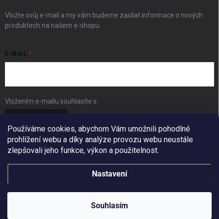
Vložte svůj e-mail a my vám budeme zasílat informace o nových
produktech na našem e-shopu.
E-MAIL
Vložením e-mailu souhlasíte s
podmínkami ochrany osobních údajů
Přihlásit se
Používáme cookies, abychom Vám umožnili pohodlné
prohlížení webu a díky analýze provozu webu neustále
FACEBOOK
zlepšovali jeho funkce, výkon a použitelnost.
Nastavení
Copyright 2026
BudešIN
. Všechna práva vyhrazena.
Redesign by
Filipesmedia 🧡
Souhlasím
Vytvořil Shoptet