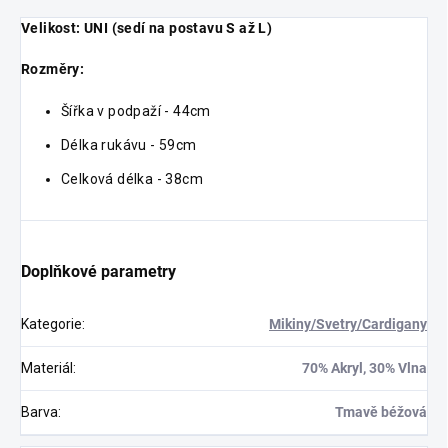
Velikost: UNI (sedí na postavu S až L)
Rozměry:
Šířka v podpaží - 44cm
Délka rukávu - 59cm
Celková délka - 38cm
Doplňkové parametry
Kategorie
:
Mikiny/Svetry/Cardigany
Materiál
:
70% Akryl, 30% Vlna
Barva
:
Tmavě béžová