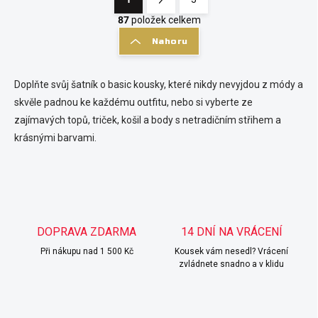
O
S
v
t
87
položek celkem
l
r
Nahoru
á
á
d
n
a
k
c
Doplňte svůj šatník o basic kousky, které nikdy nevyjdou z módy a
o
í
skvěle padnou ke každému outfitu, nebo si vyberte ze
p
v
zajímavých topů, triček, košil a body s netradičním střihem a
r
á
krásnými barvami.
v
n
k
í
y
v
ý
p
i
DOPRAVA ZDARMA
14 DNÍ NA VRÁCENÍ
s
u
Při nákupu nad 1 500 Kč
Kousek vám nesedl? Vrácení
zvládnete snadno a v klidu