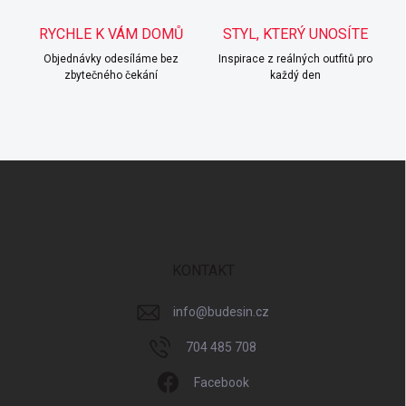
RYCHLE K VÁM DOMŮ
STYL, KTERÝ UNOSÍTE
Objednávky odesíláme bez
Inspirace z reálných outfitů pro
zbytečného čekání
každý den
Z
á
p
a
t
í
KONTAKT
info
@
budesin.cz
704 485 708
Facebook