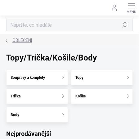
Přejít
na
obsah
Hledat
OBLEČENÍ
Topy/Trička/Košile/Body
Soupravy a komplety
Topy
Trička
Košile
Body
Nejprodávanější