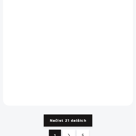
Žlutá mušelínová
košile Victoria s
knoflíky
759 Kč
627,27 Kč bez DPH
Do košíku
Lehká a prodyšná košile
ideální z mušelínu, perfektní
pro teplé dny i vrstvení v
chladnějších měsících.
Načíst 21 dalších
1
5