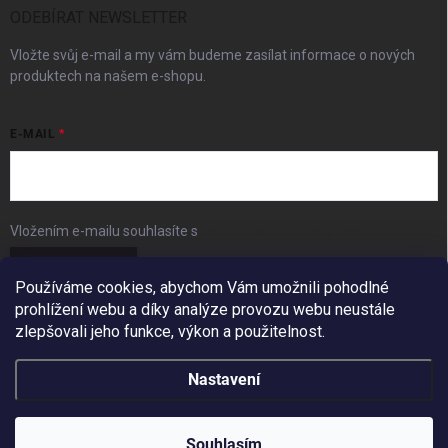
ODEBÍRAT NEWSLETTER
Vložte svůj e-mail a my vám budeme zasílat informace o nových
produktech na našem e-shopu.
E-MAIL
Vložením e-mailu souhlasíte s
podmínkami ochrany osobních údajů
Přihlásit se
Používáme cookies, abychom Vám umožnili pohodlné
prohlížení webu a díky analýze provozu webu neustále
FACEBOOK
zlepšovali jeho funkce, výkon a použitelnost.
Nastavení
Copyright 2026
BudešIN
. Všechna práva vyhrazena.
Redesign by
Filipesmedia 🧡
Souhlasím