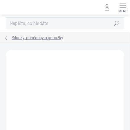
Přejít
na
obsah
Hledat
Silonky, punčochy a ponožky
Neohodnoceno
Podrobnosti hodnocení
POSLEDNÍ KUSY