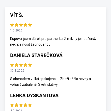
VÍT Š.
1.6.2026
Kupoval jsem dárek pro partnerku. Z mikiny je nadšená,
nechce nosit žádnou jinou.
DANIELA STAREČKOVÁ
30.3.2026
S obchodem velká spokojenost. Zboží přišlo hezky a
voňavě zabalené. Svetr slušivý.
LENKA DYŠKANTOVÁ
4.2.2026