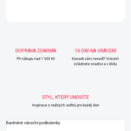
DETAILNÍ INFORMACE
ZEPTAT SE
HLÍDAT
DOPRAVA ZDARMA
14 DNÍ NA VRÁCENÍ
Při nákupu nad 1 500 Kč
Kousek vám nesedl? Vrácení
zvládnete snadno a v klidu
STYL, KTERÝ UNOSÍTE
Inspirace z reálných outfitů pro každý den
Bavlněné vánoční podkolenky