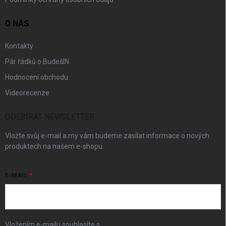
O NÁS
Kontakty
Pár řádků o BudešIN
Hodnocení obchodu
Videorecenze
ODEBÍRAT NEWSLETTER
Vložte svůj e-mail a my vám budeme zasílat informace o nových
produktech na našem e-shopu.
E-MAIL
Vložením e-mailu souhlasíte s
podmínkami ochrany osobních údajů