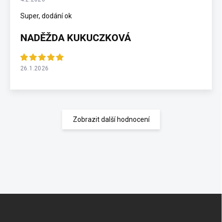
Super, dodání ok
NADĚŽDA KUKUCZKOVÁ
26.1.2026
Zobrazit další hodnocení
Z
á
p