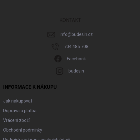
a
t
í
KONTAKT
info
@
budesin.cz
704 485 708
Facebook
budesin
INFORMACE K NÁKUPU
Jak nakupovat
Doprava a platba
Vrácení zboží
Obchodní podmínky
Podmínky ochrany osobních údajů